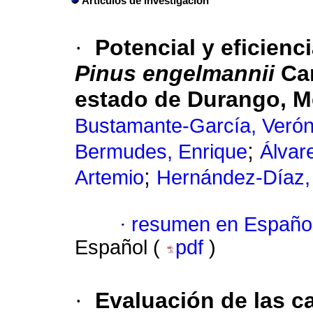
Artículos de investigación
·
Potencial y eficienc
Pinus engelmannii
Car
estado de Durango, M
Bustamante-García, Verón
;
Bermudes, Enrique
Álvar
;
Artemio
Hernández-Díaz,
·
resumen en Españo
Español (
pdf
)
·
Evaluación de las ca