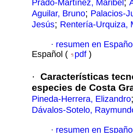
;
Prado-Martínez, Maribel
;
Aguilar, Bruno
Palacios-J
;
Jesús
Rentería-Urquiza, 
·
resumen en Españo
Español (
pdf
)
·
Características tec
especies de Costa Gr
Pineda-Herrera, Elizandro
Dávalos-Sotelo, Raymund
·
resumen en Españo