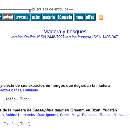
Madera y bosques
versión On-line
ISSN
2448-7597
versión impresa
ISSN
1405-0471
y efecto de sus extractos en hongos que degradan la madera
arza-Ocañas, Fortunato
·
Español (
pdf
)
as de la madera de
Caesalpinia gaumeri
Greenm en Dzan, Yucatán
;
;
;
aro
Valdez-Hernández, Juan Ignacio
García-Moya, Edmundo
Romero-Manzanare
·
Español (
pdf
)