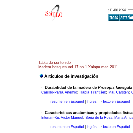
Tabla de contenido
Madera bosques vol.17 no.1 Xalapa mar. 2011
Artículos de investigación
·
Durabilidad de la madera de
Prosopis laevigata
;
;
;
Carrillo-Parra, Artemio
Hapla, František
Mai, Carsten
G
·
resumen en Español
|
Inglés
·
texto en Español
·
Características anatómicas y propiedades físic
;
Interián-Ku, Víctor Manuel
Borja de la Rosa, María Amp
·
resumen en Español
|
Inglés
·
texto en Español