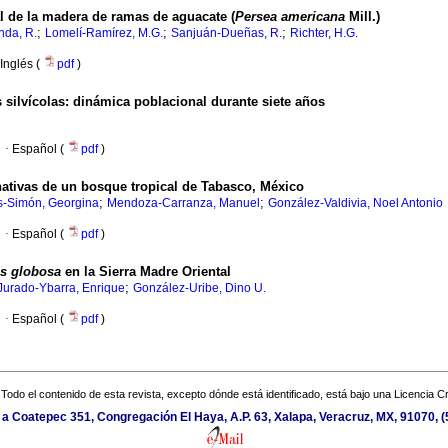
al de la madera de ramas de aguacate (
Persea americana
Mill.)
;
;
;
nda, R.
Lomelí-Ramírez, M.G.
Sanjuán-Dueñas, R.
Richter, H.G.
Inglés (
pdf
)
 silvícolas
:
dinámica poblacional durante siete años
·
Español (
pdf
)
nativas de un bosque tropical de Tabasco, México
;
;
s-Simón, Georgina
Mendoza-Carranza, Manuel
González-Valdivia, Noel Antonio
·
Español (
pdf
)
s globosa
en la Sierra Madre Oriental
;
Jurado-Ybarra, Enrique
González-Uribe, Dino U.
·
Español (
pdf
)
Todo el contenido de esta revista, excepto dónde está identificado, está bajo una
Licencia 
 a Coatepec 351, Congregación El Haya, A.P. 63, Xalapa, Veracruz, MX, 91070, (