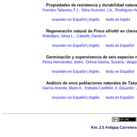
·
Propiedades de resistencia y durabilidad natur
;
;
Fuentes-Talavera, F.J.
Silva-Guzmán, J.A.
Rodríguez-A
·
resumen en Español
|
Inglés
·
texto en Inglés
·
·
Regeneración natural de
Pinus elliottii
en claros
;
Rebottaro, Silvia L.
Cabrelli, Daniel A.
·
resumen en Español
|
Inglés
·
texto en Español
·
Germinación y supervivencia de seis especies 
;
;
Pérez-Hernández, Isidro
Ochoa-Gaona, Susana
Varga
·
resumen en Español
|
Inglés
·
texto en Español
·
Análisis de once poblaciones naturales de
Taxu
;
;
García-Aranda, Mario A.
Estrada-Castillón, A. Eduardo
·
resumen en Español
|
Inglés
·
texto en Español
Km. 2.5 Antigua Carretera