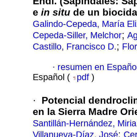
Endl. (Sapindales: Sa
e
in situ
de un biocid
Galindo-Cepeda, María El
;
Cepeda-Siller, Melchor
Ag
;
Castillo, Francisco D.
Flo
·
resumen en Españo
Español (
pdf
)
·
Potencial dendrocli
en la Sierra Madre Ori
Santillán-Hernández, Miri
;
Villanueva-Díaz, José
Cer