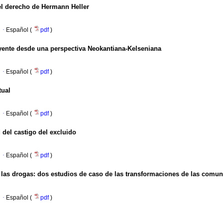
del derecho de Hermann Heller
·
Español (
pdf
)
uyente desde una perspectiva Neokantiana-Kelseniana
·
Español (
pdf
)
tual
·
Español (
pdf
)
d del castigo del excluido
·
Español (
pdf
)
 las drogas
:
dos estudios de caso de las transformaciones de las comun
·
Español (
pdf
)