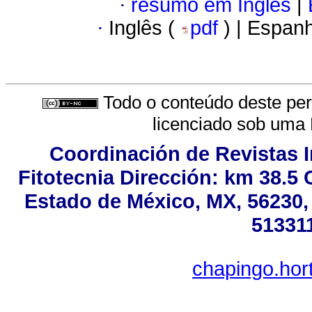
·
resumo em Inglês
|
·
Inglês (
pdf
) | Espan
Todo o conteúdo deste peri
licenciado sob uma
Coordinación de Revistas I
Fitotecnia Dirección: km 38.5
Estado de México, MX, 56230, 
513311
chapingo.hor