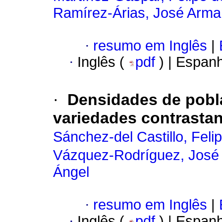
Ramírez-Árias, José Arm
·
resumo em Inglês
|
·
Inglês (
pdf
) | Espan
·
Densidades de pobla
variedades contrastan
Sánchez-del Castillo, Feli
Vázquez-Rodríguez, José 
Ángel
·
resumo em Inglês
|
·
Inglês (
pdf
) | Espan