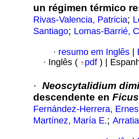
un régimen térmico re
;
Rivas-Valencia, Patricia
L
;
Santiago
Lomas-Barrié, C
·
resumo em Inglês
|
·
Inglês (
pdf
) | Espan
·
Neoscytalidium dim
descendente en
Ficus
Fernández-Herrera, Ernes
;
Martínez, María E.
Arrati