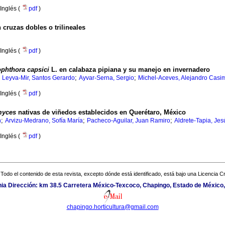
Inglés (
pdf
)
 cruzas dobles o trilineales
Inglés (
pdf
)
phthora capsici
L. en calabaza pipiana y su manejo en invernadero
;
;
;
Leyva-Mir, Santos Gerardo
Ayvar-Serna, Sergio
Michel-Aceves, Alejandro Casim
Inglés (
pdf
)
myces
nativas de viñedos establecidos en Querétaro, México
;
;
;
h
Arvizu-Medrano, Sofía María
Pacheco-Aguilar, Juan Ramiro
Aldrete-Tapia, Jes
Inglés (
pdf
)
Todo el contenido de esta revista, excepto dónde está identificado, está bajo una
Licencia 
nia Dirección: km 38.5 Carretera México-Texcoco, Chapingo, Estado de México,
chapingo.horticultura@gmail.com