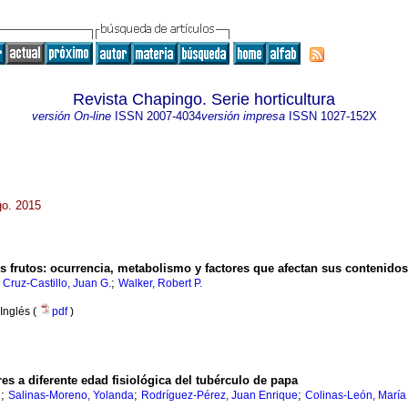
Revista Chapingo. Serie horticultura
versión On-line
ISSN
2007-4034
versión impresa
ISSN
1027-152X
go. 2015
s frutos
:
ocurrencia, metabolismo y factores que afectan sus contenidos
;
;
Cruz-Castillo, Juan G.
Walker, Robert P.
Inglés (
pdf
)
s a diferente edad fisiológica del tubérculo de papa
;
;
;
l
Salinas-Moreno, Yolanda
Rodríguez-Pérez, Juan Enrique
Colinas-León, María