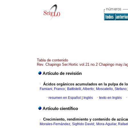
Tabla de contenido
Rev. Chapingo Ser.Hortic vol.21 no.2 Chapingo may./a
Artículo de revisión
·
Ácidos orgánicos acumulados en la pulpa de lo
;
;
Famiani, Franco
Battistelli, Alberto
Moscatello, Stefano
·
resumen en Español
|
Inglés
·
texto en Inglés
·
Artículo científico
·
Crecimiento, rendimiento y contenido de azúcare
;
Morales-Fernández, Sigfrido David
Mora-Aguilar, Rafae