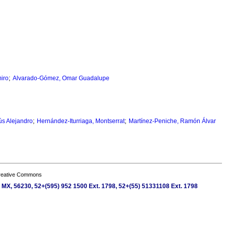
;
iro
Alvarado-Gómez, Omar Guadalupe
;
;
ús Alejandro
Hernández-Iturriaga, Montserrat
Martínez-Peniche, Ramón Álvar
Creative Commons
 MX, 56230, 52+(595) 952 1500 Ext. 1798, 52+(55) 51331108 Ext. 1798