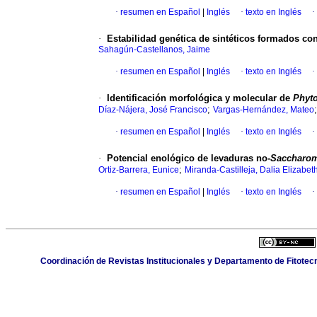
·
resumen en Español
|
Inglés
·
texto en Inglés
·
·
Estabilidad genética de sintéticos formados con
Sahagún-Castellanos, Jaime
·
resumen en Español
|
Inglés
·
texto en Inglés
·
·
Identificación morfológica y molecular de
Phyto
;
Díaz-Nájera, José Francisco
Vargas-Hernández, Mateo
·
resumen en Español
|
Inglés
·
texto en Inglés
·
·
Potencial enológico de levaduras no-
Saccharo
;
Ortiz-Barrera, Eunice
Miranda-Castilleja, Dalia Elizabet
·
resumen en Español
|
Inglés
·
texto en Inglés
·
Coordinación de Revistas Institucionales y Departamento de Fitotec