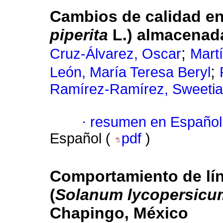
Cambios de calidad e
piperita
L.) almacenada
;
Cruz-Álvarez, Oscar
Mart
;
León, María Teresa Beryl
Ramírez-Ramírez, Sweetia
·
resumen en Español
Español (
pdf
)
Comportamiento de lí
(
Solanum lycopersicu
Chapingo, México