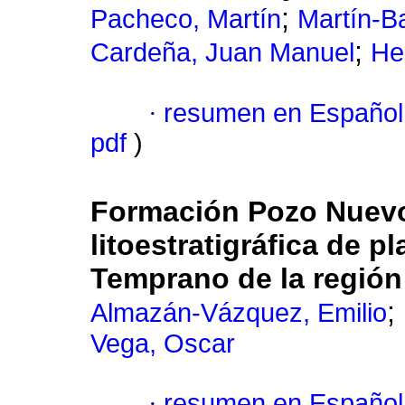
;
Pacheco, Martín
Martín-Ba
;
Cardeña, Juan Manuel
He
·
resumen en Español
pdf
)
Formación Pozo Nuev
litoestratigráfica de p
Temprano de la región
;
Almazán-Vázquez, Emilio
Vega, Oscar
·
resumen en Español