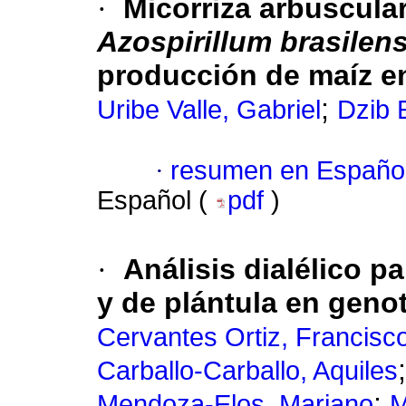
·
Micorriza arbuscula
Azospirillum brasilen
producción de maíz en
;
Uribe Valle, Gabriel
Dzib 
·
resumen en Españo
Español (
pdf
)
·
Análisis dialélico p
y de plántula en genot
Cervantes Ortiz, Francisc
Carballo-Carballo, Aquiles
;
Mendoza-Elos, Mariano
M