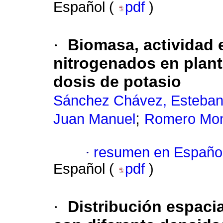
Español (
pdf
)
·
Biomasa, actividad
nitrogenados en planta
dosis de potasio
Sánchez Chávez, Esteba
;
Juan Manuel
Romero Monr
·
resumen en Españo
Español (
pdf
)
·
Distribución espaci