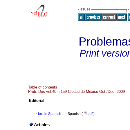
Problemas
Print versio
Table of contents
Prob. Des vol.40 n.159 Ciudad de México Oct./Dec. 2009
Editorial
·
text in Spanish
·
Spanish (
pdf
)
Articles