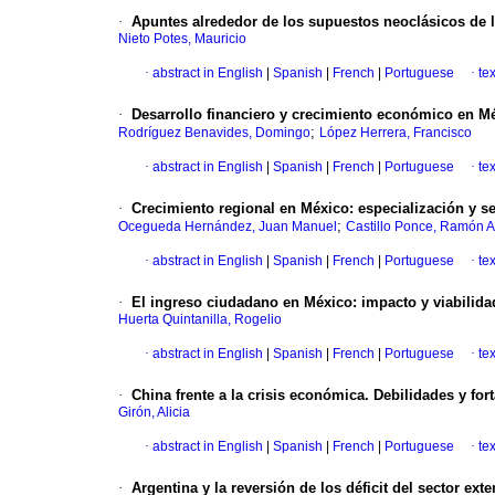
·
Apuntes alrededor de los supuestos neoclásicos de 
Nieto Potes, Mauricio
·
abstract in English
|
Spanish
|
French
|
Portuguese
·
te
·
Desarrollo financiero y crecimiento económico en M
;
Rodríguez Benavides, Domingo
López Herrera, Francisco
·
abstract in English
|
Spanish
|
French
|
Portuguese
·
te
·
Crecimiento regional en México
:
especialización y s
;
Ocegueda Hernández, Juan Manuel
Castillo Ponce, Ramón
·
abstract in English
|
Spanish
|
French
|
Portuguese
·
te
·
El ingreso ciudadano en México
:
impacto y viabilida
Huerta Quintanilla, Rogelio
·
abstract in English
|
Spanish
|
French
|
Portuguese
·
te
·
China frente a la crisis económica. Debilidades y for
Girón, Alicia
·
abstract in English
|
Spanish
|
French
|
Portuguese
·
te
·
Argentina y la reversión de los déficit del sector ext