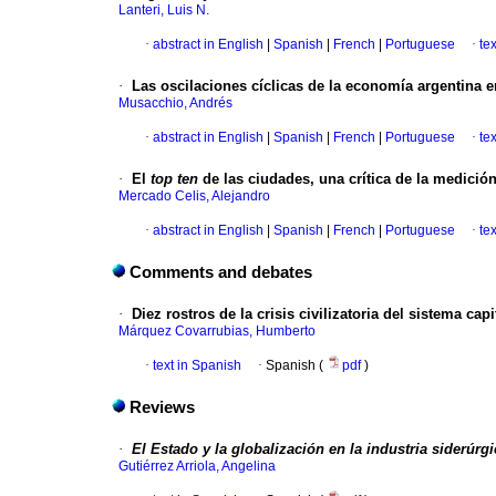
Lanteri, Luis N.
·
abstract in English
|
Spanish
|
French
|
Portuguese
·
te
·
Las oscilaciones cíclicas de la economía argentina 
Musacchio, Andrés
·
abstract in English
|
Spanish
|
French
|
Portuguese
·
te
·
El
top ten
de las ciudades, una crítica de la medició
Mercado Celis, Alejandro
·
abstract in English
|
Spanish
|
French
|
Portuguese
·
te
Comments and debates
·
Diez rostros de la crisis civilizatoria del sistema cap
Márquez Covarrubias, Humberto
·
text in Spanish
·
Spanish (
pdf
)
Reviews
·
El Estado y la globalización en la industria siderúr
Gutiérrez Arriola, Angelina