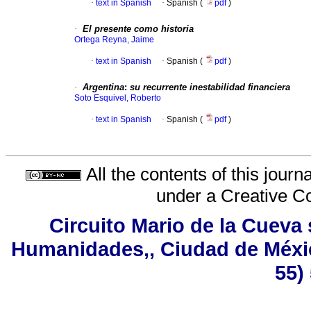
·
text in Spanish
·
Spanish (
pdf
)
·
El presente como historia
Ortega Reyna, Jaime
·
text in Spanish
·
Spanish (
pdf
)
·
Argentina
:
su recurrente inestabilidad financiera
Soto Esquivel, Roberto
·
text in Spanish
·
Spanish (
pdf
)
All the contents of this jour
under a
Creative C
Circuito Mario de la Cueva 
Humanidades,, Ciudad de Méxic
55)