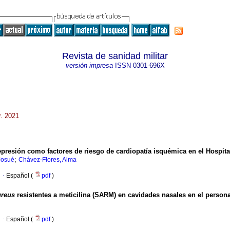
Revista de sanidad militar
versión impresa
ISSN
0301-696X
r. 2021
epresión como factores de riesgo de cardiopatía isquémica en el Hospital
;
Josué
Chávez-Flores, Alma
·
Español (
pdf
)
ureus
resistentes a meticilina (SARM) en cavidades nasales en el persona
·
Español (
pdf
)