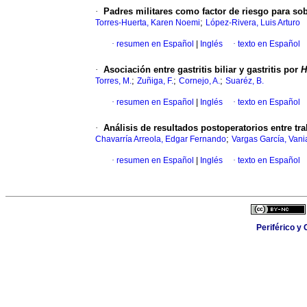
·
Padres militares como factor de riesgo para sob
;
Torres-Huerta, Karen Noemi
López-Rivera, Luis Arturo
·
resumen en Español
|
Inglés
·
texto en Español
·
Asociación entre gastritis biliar y gastritis por
H
;
;
;
Torres, M.
Zuñiga, F.
Cornejo, A.
Suaréz, B.
·
resumen en Español
|
Inglés
·
texto en Español
·
Análisis de resultados postoperatorios entre tr
;
Chavarría Arreola, Edgar Fernando
Vargas García, Vani
·
resumen en Español
|
Inglés
·
texto en Español
Periférico y