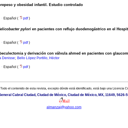
repeso y obesidad infantil. Estudio controlado
·
Español (
pdf
)
elicobacter pylori
en pacientes con reflujo duodenogástrico en el Hospita
·
Español (
pdf
)
abeculectomia y derivación con válvula ahmed en pacientes con glaucoma 
;
a Denisse
Bello López Portillo, Héctor
·
Español (
pdf
)
Todo el contenido de esta revista, excepto dónde está identificado, está bajo una
Licencia 
 General Cabral Ciudad, Ciudad de México, Ciudad de México, MX, 11649, 5626-5
almanzaj@yahoo.com