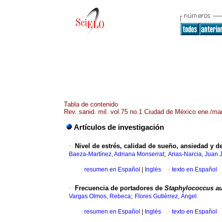
Tabla de contenido
Rev. sanid. mil. vol.75 no.1 Ciudad de México ene./ma
Artículos de investigación
·
Nivel de estrés, calidad de sueño, ansiedad y d
;
Baeza-Martínez, Adriana Monserrat
Arias-Narcia, Juan 
·
resumen en Español
|
Inglés
·
texto en Español
·
Frecuencia de portadores de
Staphylococcus a
;
Vargas Olmos, Rebeca
Flores Gutiérrez, Ángel
·
resumen en Español
|
Inglés
·
texto en Español