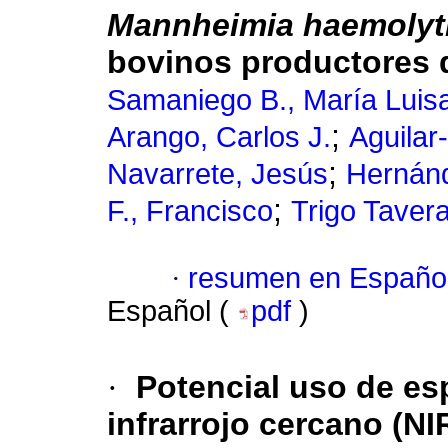
Mannheimia haemolyt
bovinos productores 
Samaniego B., María Luis
;
Arango, Carlos J.
Aguilar
;
Navarrete, Jesús
Hernánd
;
F., Francisco
Trigo Taver
·
resumen en Españo
Español (
pdf
)
·
Potencial uso de esp
infrarrojo cercano (NI