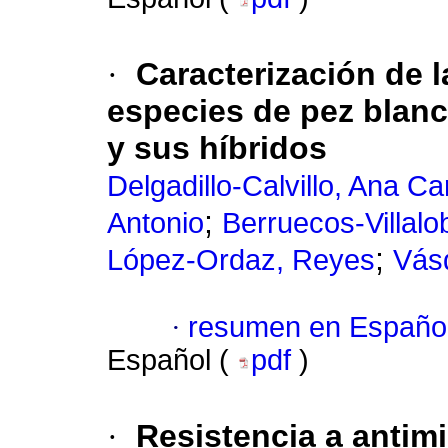
·
Caracterización de 
especies de pez blan
y sus híbridos
Delgadillo-Calvillo, Ana C
;
Antonio
Berruecos-Villal
;
López-Ordaz, Reyes
Vás
·
resumen en Españo
Español (
pdf
)
·
Resistencia a antim