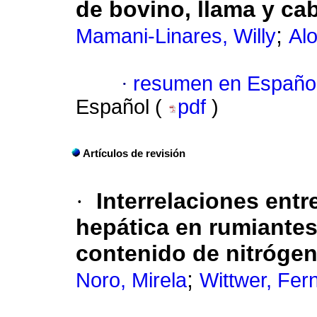
de bovino, llama y cab
;
Mamani-Linares, Willy
Alo
·
resumen en Españo
Español (
pdf
)
Artículos de revisión
·
Interrelaciones ent
hepática en rumiante
contenido de nitróge
;
Noro, Mirela
Wittwer, Fer