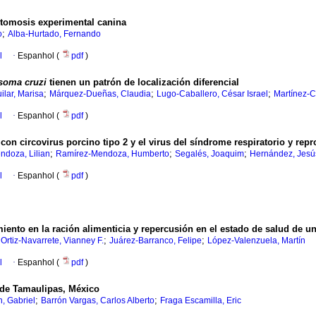
stomosis experimental canina
;
o
Alba-Hurtado, Fernando
l
·
Espanhol (
pdf
)
osoma
cruzi
tienen un patrón de localización diferencial
;
;
;
ilar, Marisa
Márquez-Dueñas, Claudia
Lugo-Caballero, César Israel
Martínez-Ca
l
·
Espanhol (
pdf
)
con circovirus porcino tipo 2 y el virus del síndrome respiratorio y rep
;
;
;
ndoza, Lilian
Ramírez-Mendoza, Humberto
Segalés, Joaquim
Hernández, Jesú
l
·
Espanhol (
pdf
)
iento en la ración alimenticia y repercusión en el estado de salud de un
;
;
;
Ortiz-Navarrete, Vianney F.
Juárez-Barranco, Felipe
López-Valenzuela, Martín
l
·
Espanhol (
pdf
)
 de Tamaulipas, México
;
;
, Gabriel
Barrón Vargas, Carlos Alberto
Fraga Escamilla, Eric