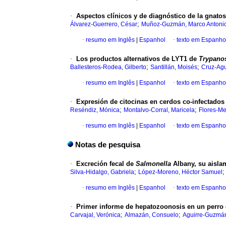
·
Aspectos clínicos y de diagnóstico de la gnato
;
Álvarez-Guerrero, César
Muñoz-Guzmán, Marco Antoni
·
resumo em Inglês
|
Espanhol
·
texto em Espanho
·
Los productos alternativos de LYT1 de
Trypan
;
;
Ballesteros-Rodea, Gilberto
Santillán, Moisés
Cruz-Agu
·
resumo em Inglês
|
Espanhol
·
texto em Espanho
·
Expresión de citocinas en cerdos co-infectados 
;
;
Reséndiz, Mónica
Montalvo-Corral, Maricela
Flores-Me
·
resumo em Inglês
|
Espanhol
·
texto em Espanho
Notas de pesquisa
·
Excreción fecal de
Salmonella
Albany, su aislam
;
Silva-Hidalgo, Gabriela
López-Moreno, Héctor Samuel
·
resumo em Inglês
|
Espanhol
·
texto em Espanho
·
Primer informe de hepatozoonosis en un perro
;
;
Carvajal, Verónica
Almazán, Consuelo
Aguirre-Guzmán