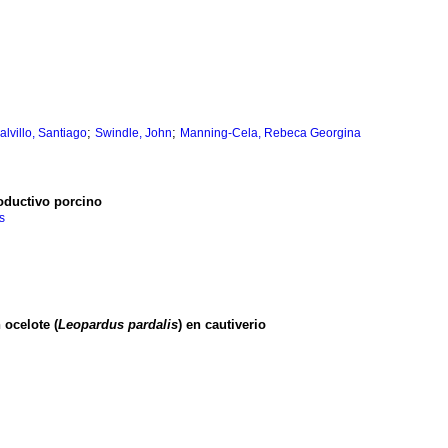
;
;
lvillo, Santiago
Swindle, John
Manning-Cela, Rebeca Georgina
roductivo porcino
s
 ocelote (
Leopardus pardalis
) en cautiverio