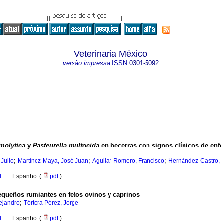
Veterinaria México
versão impressa
ISSN
0301-5092
molytica
y
Pasteurella multocida
en becerras con signos clínicos de enf
;
;
;
 Julio
Martínez-Maya, José Juan
Aguilar-Romero, Francisco
Hernández-Castro,
l
·
Espanhol (
pdf
)
pequeños rumiantes en fetos ovinos y caprinos
;
ejandro
Tórtora Pérez, Jorge
l
·
Espanhol (
pdf
)