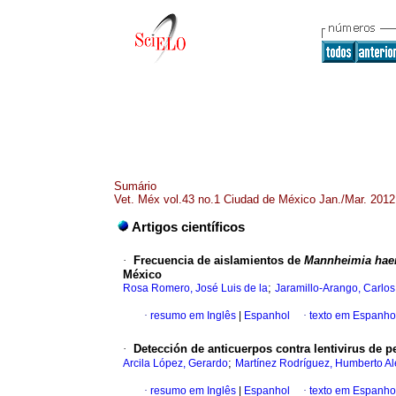
Sumário
Vet. Méx vol.43 no.1 Ciudad de México Jan./Mar. 2012
Artigos científicos
·
Frecuencia de aislamientos de
Mannheimia hae
México
;
Rosa Romero, José Luis de la
Jaramillo-Arango, Carlos
·
resumo em Inglês
|
Espanhol
·
texto em Espanho
·
Detección de anticuerpos contra lentivirus de 
;
Arcila López, Gerardo
Martínez Rodríguez, Humberto Al
·
resumo em Inglês
|
Espanhol
·
texto em Espanho