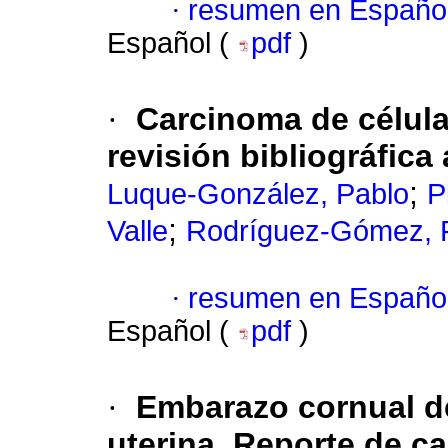
·
resumen en Españo
Español (
pdf
)
·
Carcinoma de célula
revisión bibliográfica
;
Luque-González, Pablo
P
;
Valle
Rodríguez-Gómez, 
·
resumen en Españo
Español (
pdf
)
·
Embarazo cornual d
uterina. Reporte de c