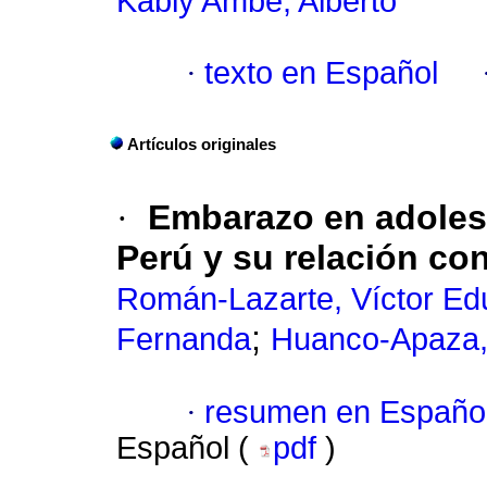
Kably Ambe, Alberto
·
texto en Español
Artículos originales
·
Embarazo en adolesc
Perú y su relación co
Román-Lazarte, Víctor Ed
;
Fernanda
Huanco-Apaza, 
·
resumen en Españo
Español (
pdf
)