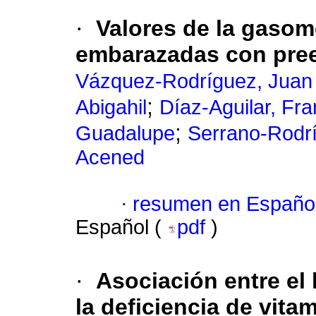
·
Valores de la gasome
embarazadas con pre
Vázquez-Rodríguez, Juan
;
Abigahil
Díaz-Aguilar, Fr
;
Guadalupe
Serrano-Rodr
Acened
·
resumen en Españo
Español (
pdf
)
·
Asociación entre el
la deficiencia de vita