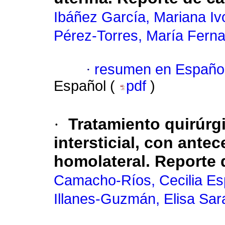
Ibáñez García, Mariana I
Pérez-Torres, María Fern
·
resumen en Españo
Español (
pdf
)
·
Tratamiento quirúrg
intersticial, con ant
homolateral. Reporte 
Camacho-Ríos, Cecilia E
Illanes-Guzmán, Elisa Sar