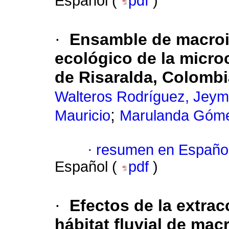
Español (
pdf
)
·
Ensamble de macroi
ecológico de la micr
de Risaralda, Colombi
Walteros Rodríguez, Jey
;
Mauricio
Marulanda Góme
·
resumen en Españo
Español (
pdf
)
·
Efectos de la extrac
hábitat fluvial de ma