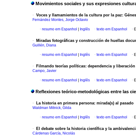
Movimientos sociales y sus expresiones cultur
·
Voces y llamamientos de la cultura por la paz
:
Génesi
Fernández Montes, Jorge Octavio
·
resumo em Espanhol
|
Inglês
·
texto em Espanhol
·
E
·
Miradas fotográficas y construcción de huellas doc
Guillén, Diana
·
resumo em Espanhol
|
Inglês
·
texto em Espanhol
·
E
·
Filmando teorías políticas
:
dependencia y liberació
Campo, Javier
·
resumo em Espanhol
|
Inglês
·
texto em Espanhol
·
E
Reflexiones teórico-metodológicas entre las ci
·
La historia en primera persona
:
mirada(s) al pasado
Waldman Mitnick, Gilda
·
resumo em Espanhol
|
Inglês
·
texto em Espanhol
·
E
·
El debate sobre la historia científica y la ambivalen
Cárdenas García, Nicolás