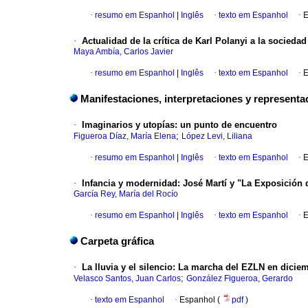
·
resumo em Espanhol
|
Inglês
·
texto em Espanhol
·
E
·
Actualidad de la crítica de Karl Polanyi a la socied
Maya Ambía, Carlos Javier
·
resumo em Espanhol
|
Inglês
·
texto em Espanhol
·
E
Manifestaciones, interpretaciones y representac
·
Imaginarios y utopías
:
un punto de encuentro
;
Figueroa Díaz, María Elena
López Levi, Liliana
·
resumo em Espanhol
|
Inglês
·
texto em Espanhol
·
E
·
Infancia y modernidad
:
José Martí y "La Exposición 
García Rey, María del Rocío
·
resumo em Espanhol
|
Inglês
·
texto em Espanhol
·
E
Carpeta gráfica
·
La lluvia y el silencio
:
La marcha del EZLN en diciem
;
Velasco Santos, Juan Carlos
González Figueroa, Gerardo
·
texto em Espanhol
·
Espanhol (
pdf
)