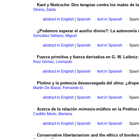
·
Kant y Nietzsche
:
Dos terapias contra los males de la
Olvera, Zaida
·
abstract in English
|
Spanish
·
text in Spanish
·
Spani
·
¿Podemos esperar el auxilio divino?
:
La autonomía m
González Vallejos, Miguel
·
abstract in English
|
Spanish
·
text in Spanish
·
Spani
·
Fuerza primitiva y fuerza derivativa en G. W. Leibniz
Ruiz Gómez, Leonardo
·
abstract in English
|
Spanish
·
text in Spanish
·
Spani
·
Plotino y la potencia desasosegada del alma
:
¿dispe
Martin De Blassi, Fernando G.
·
abstract in English
|
Spanish
·
text in Spanish
·
Spani
·
Acerca de la relación
mímesis-mûthos
en la
Poética
d
Castillo Merlo, Mariana
·
abstract in English
|
Spanish
·
text in Spanish
·
Spani
·
Conservative libertarianism and the ethics of borders