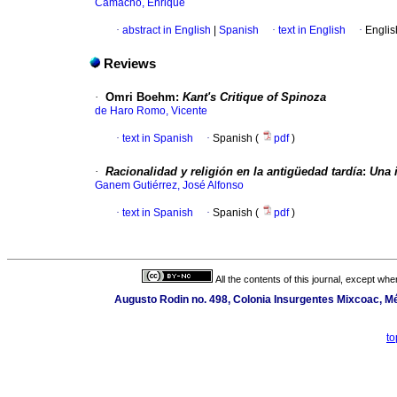
Camacho, Enrique
·
abstract in English
|
Spanish
·
text in English
·
Englis
Reviews
·
Omri Boehm
:
Kant's Critique of Spinoza
de Haro Romo, Vicente
·
text in Spanish
·
Spanish (
pdf
)
·
Racionalidad y religión en la antigüedad tardía
:
Una 
Ganem Gutiérrez, José Alfonso
·
text in Spanish
·
Spanish (
pdf
)
All the contents of this journal, except wh
Augusto Rodin no. 498, Colonia Insurgentes Mixcoac, Méx
t