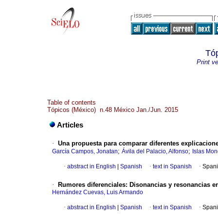
Tóp
Print v
Table of contents
Tópicos (México) n.48 México Jan./Jun. 2015
Articles
·
Una propuesta para comparar diferentes explicacion
;
;
García Campos, Jonatan
Ávila del Palacio, Alfonso
Islas Mo
·
abstract in English
|
Spanish
·
text in Spanish
·
Spani
·
Rumores diferenciales
:
Disonancias y resonancias en
Hernández Cuevas, Luis Armando
·
abstract in English
|
Spanish
·
text in Spanish
·
Spani