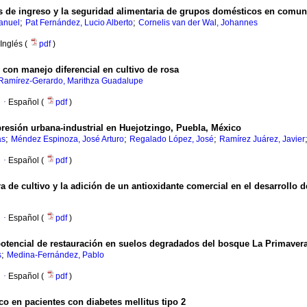
gias de ingreso y la seguridad alimentaria de grupos domésticos en com
;
;
anuel
Pat Fernández, Lucio Alberto
Cornelis van der Wal, Johannes
Inglés (
pdf
)
 con manejo diferencial en cultivo de rosa
Ramírez-Gerardo, Marithza Guadalupe
·
Español (
pdf
)
presión urbana-industrial en Huejotzingo, Puebla, México
;
;
;
ás
Méndez Espinoza, José Arturo
Regalado López, José
Ramírez Juárez, Javier
·
Español (
pdf
)
ra de cultivo y la adición de un antioxidante comercial en el desarroll
·
Español (
pdf
)
potencial de restauración en suelos degradados del bosque La Primavera
;
s
Medina-Fernández, Pablo
·
Español (
pdf
)
co en pacientes con diabetes mellitus tipo 2