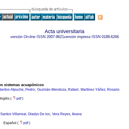
Acta universitaria
versión On-line
ISSN
2007-9621
versión impresa
ISSN
0188-6266
 en sistemas acuapónicos
;
;
bertos-Alpuche, Pedro
Guzmán-Mendoza, Rafael
Martínez-Yáñez, Rosario
Inglés (
pdf
)
;
;
Santos Villarreal, Gladys De los
Vera Reyes, Ileana
·
Español (
pdf
)