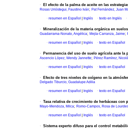
·
El efecto de la palma de aceite en las estrate
;
Rosas Urióstegui, Faustino Iván
Pat Fernández, Juan M
·
resumen en Español
|
Inglés
·
texto en Inglés
·
·
Mineralización de la materia orgánica en suelos
;
;
Guadarrama-Nonato, Angélica
Mejía-Carranza, Jaime
·
resumen en Español
|
Inglés
·
texto en Español
·
Permanencia del uso de suelo agrícola ante la 
;
Ascencio López, Wendy Jannette
Pérez Ramírez, Nicol
·
resumen en Español
|
Inglés
·
texto en Español
·
Efecto de tres niveles de oxígeno en la atmósfe
Delgado Tiburcio, Guadalupe Adilia
·
resumen en Español
|
Inglés
·
texto en Español
·
Tasa relativa de crecimiento de herbáceas con 
;
Mayo-Mendoza, Milca
Romo-Campos, Rosa de Lourde
·
resumen en Español
|
Inglés
·
texto en Español
·
Sistema experto difuso para el control metabóli