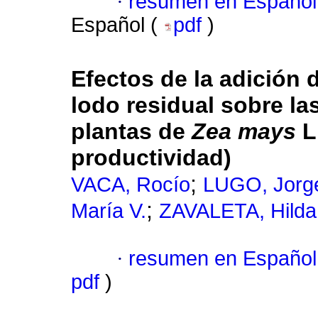
·
resumen en Español
Español (
pdf
)
Efectos de la adición 
lodo residual sobre la
plantas de
Zea mays
L
productividad)
;
VACA, Rocío
LUGO, Jorg
;
María V.
ZAVALETA, Hilda
·
resumen en Español
pdf
)