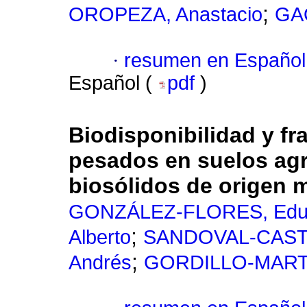
;
OROPEZA, Anastacio
GA
·
resumen en Español
Español (
pdf
)
Biodisponibilidad y f
pesados en suelos ag
biosólidos de origen 
GONZÁLEZ-FLORES, Edu
;
Alberto
SANDOVAL-CASTR
;
Andrés
GORDILLO-MARTÍN