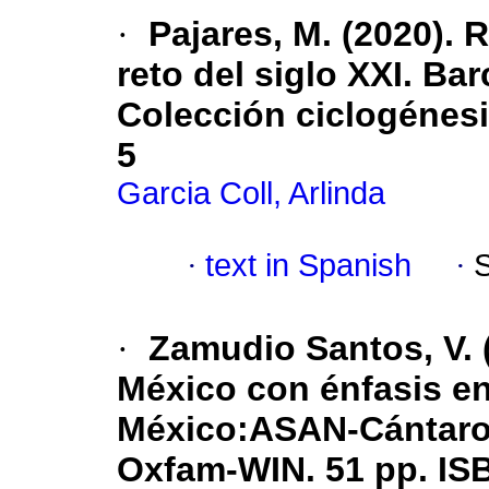
·
Pajares, M. (2020). 
reto del siglo XXI. Ba
Colección ciclogénesi
5
Garcia Coll, Arlinda
·
text in Spanish
·
·
Zamudio Santos, V. 
México con énfasis en
México:ASAN-Cántaro 
Oxfam-WIN. 51 pp. IS