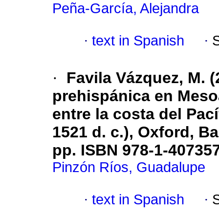
Peña-García, Alejandra
·
text in Spanish
·
·
Favila Vázquez, M. 
prehispánica en Meso
entre la costa del Pací
1521 d. c.), Oxford, B
pp. ISBN 978-1-40735
Pinzón Ríos, Guadalupe
·
text in Spanish
·