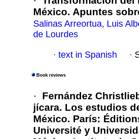
·
Transformación del
México. Apuntes sobr
Salinas Arreortua, Luis Alb
de Lourdes
·
text in Spanish
·
Book reviews
·
Fernández Christlieb,
jícara. Los estudios d
México. París: Éditio
Université y Univers