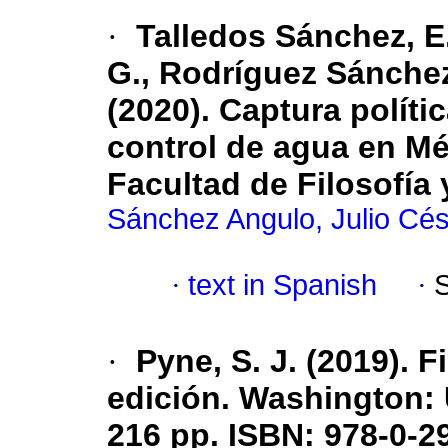
·
Talledos Sánchez, E.
G., Rodríguez Sánchez,
(2020). Captura polít
control de agua en Mé
Facultad de Filosofía
Sánchez Angulo, Julio Cé
·
text in Spanish
·
·
Pyne, S. J. (2019). F
edición. Washington: 
216 pp. ISBN: 978-0-2