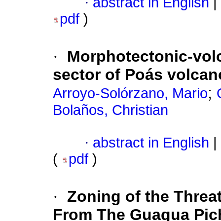
·
abstract in English
|
pdf
)
·
Morphotectonic-volc
sector of Poás volcan
;
Arroyo-Solórzano, Mario
Bolaños, Christian
·
abstract in English
|
(
pdf
)
·
Zoning of the Threat
From The Guagua Pic