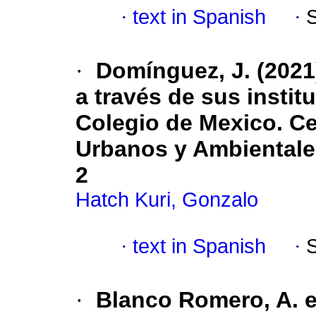
·
text in Spanish
·
·
Domínguez, J. (2021)
a través de sus instit
Colegio de Mexico. C
Urbanos y Ambientales
2
Hatch Kuri, Gonzalo
·
text in Spanish
·
·
Blanco Romero, A. et