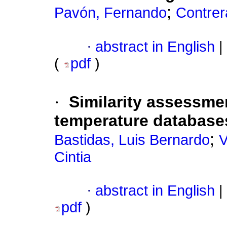
;
Pavón, Fernando
Contrer
·
abstract in English
|
(
pdf
)
·
Similarity assessme
temperature databases
;
Bastidas, Luis Bernardo
V
Cintia
·
abstract in English
|
pdf
)