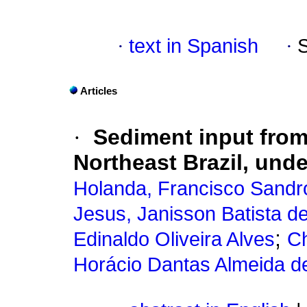
·
text in Spanish
·
Articles
·
Sediment input from
Northeast Brazil, und
Holanda, Francisco Sandr
Jesus, Janisson Batista d
;
Edinaldo Oliveira Alves
Ch
Horácio Dantas Almeida d