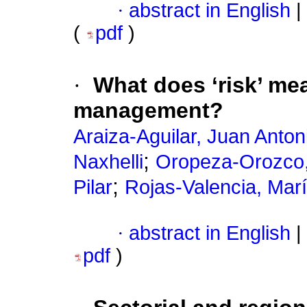
·
abstract in English
|
(
pdf
)
·
What does ‘risk’ me
management?
Araiza-Aguilar, Juan Anton
;
Naxhelli
Oropeza-Orozco,
;
Pilar
Rojas-Valencia, Marí
·
abstract in English
|
pdf
)