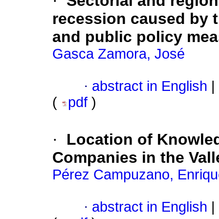
·
Sectorial and region
recession caused by 
and public policy meas
Gasca Zamora, José
·
abstract in English
|
(
pdf
)
·
Location of Knowled
Companies in the Vall
Pérez Campuzano, Enriqu
·
abstract in English
|