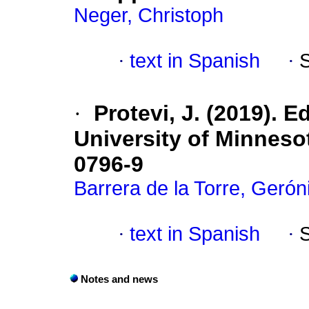
Neger, Christoph
·
text in Spanish
·
·
Protevi, J. (2019). 
University of Minneso
0796-9
Barrera de la Torre, Geró
·
text in Spanish
·
Notes and news