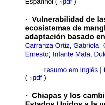
Espanhol (
pdf
)
·
Vulnerabilidad de 
ecosistemas de mangl
adaptación basado en
;
Carranza Ortiz, Gabriela
;
Ernesto
Infante Mata, Du
·
resumo em Inglês
|
(
pdf
)
·
Chiapas y los cambi
Estados Unidos a la vu