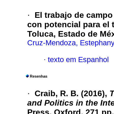
·
El trabajo de campo 
con potencial para el
Toluca, Estado de Mé
Cruz-Mendoza, Estephan
·
texto em Espanhol
Resenhas
·
Craib, R. B. (2016),
T
and Politics in the Int
Press, Oxford, 271 pp