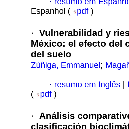
·
resumo em Espanho
Espanhol (
pdf
)
·
Vulnerabilidad y rie
México: el efecto del 
del suelo
;
Zúñiga, Emmanuel
Magañ
·
resumo em Inglês
|
(
pdf
)
·
Análisis comparativ
clasificación bioclim