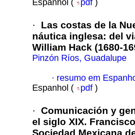
Espanhol (
pdf
)
·
Las costas de la Nu
náutica inglesa: del v
William Hack (1680-16
Pinzón Ríos, Guadalupe
·
resumo em Espanho
Espanhol (
pdf
)
·
Comunicación y gen
el siglo XIX. Francisc
Sociedad Mexicana de 