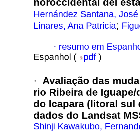
noroccidental del est
Hernández Santana, Jos
;
Linares, Ana Patricia
Figu
·
resumo em Espanho
Espanhol (
pdf
)
·
Avaliação das mudan
rio Ribeira de Iguape
do Icapara (litoral sul
dados do Landsat MS
Shinji Kawakubo, Fernand