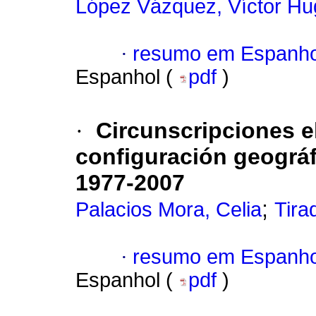
López Vázquez, Víctor Hu
·
resumo em Espanho
Espanhol (
pdf
)
·
Circunscripciones e
configuración geográfi
1977-2007
;
Palacios Mora, Celia
Tira
·
resumo em Espanho
Espanhol (
pdf
)