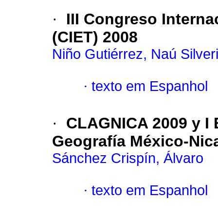
·
III Congreso Interna
(CIET) 2008
Niño Gutiérrez, Naú Silver
·
texto em Espanhol
·
CLAGNICA 2009 y I E
Geografía México-Nic
Sánchez Crispín, Álvaro
·
texto em Espanhol