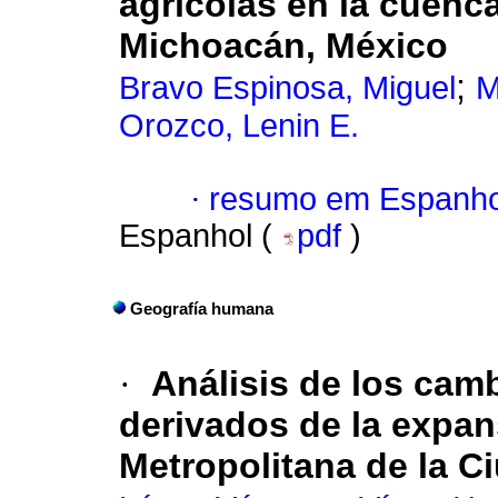
agrícolas en la cuenca
Michoacán, México
;
Bravo Espinosa, Miguel
M
Orozco, Lenin E.
·
resumo em Espanho
Espanhol (
pdf
)
Geografía humana
·
Análisis de los cam
derivados de la expan
Metropolitana de la C