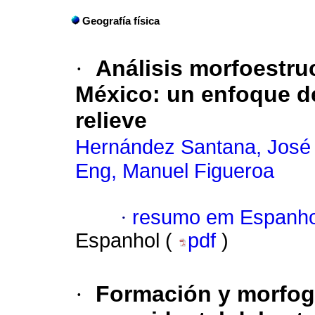
Geografía física
·
Análisis morfoestru
México
:
un enfoque de
relieve
Hernández Santana, Jos
Eng, Manuel Figueroa
·
resumo em Espanho
Espanhol (
pdf
)
·
Formación y morfogé