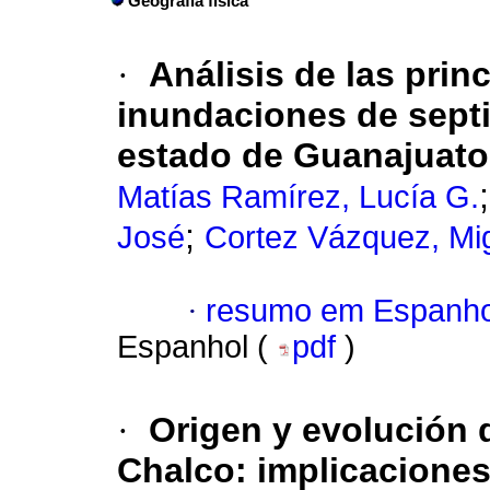
Geografía física
·
Análisis de las prin
inundaciones de septi
estado de Guanajuato
Matías Ramírez, Lucía G.
;
José
Cortez Vázquez, Mi
·
resumo em Espanho
Espanhol (
pdf
)
·
Origen y evolución 
Chalco
:
implicaciones