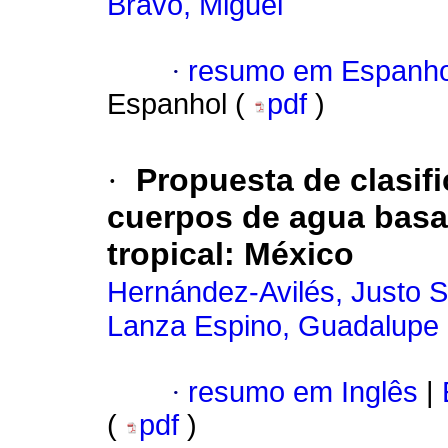
Bravo, Miguel
·
resumo em Espanho
Espanhol (
pdf
)
·
Propuesta de clasif
cuerpos de agua basad
tropical: México
Hernández-Avilés, Justo S
Lanza Espino, Guadalupe 
·
resumo em Inglês
|
(
pdf
)