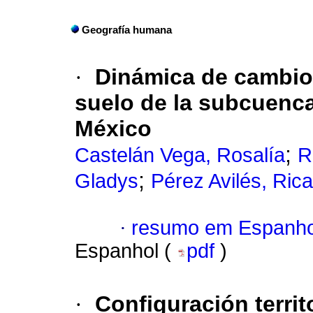
Geografía humana
·
Dinámica de cambio
suelo de la subcuenca
México
;
Castelán Vega, Rosalía
R
;
Gladys
Pérez Avilés, Ric
·
resumo em Espanho
Espanhol (
pdf
)
·
Configuración territ