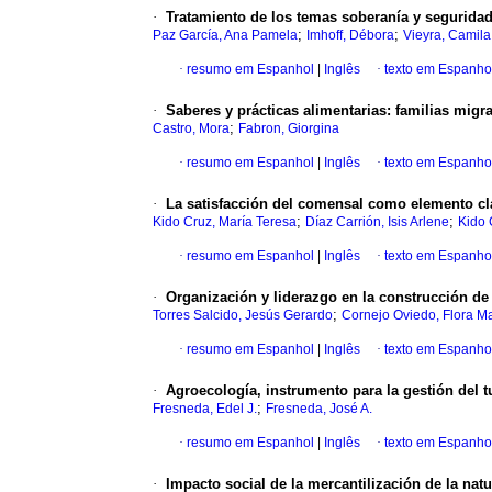
·
Tratamiento de los temas soberanía y segurida
;
;
Paz García, Ana Pamela
Imhoff, Débora
Vieyra, Camila
·
resumo em Espanhol
|
Inglês
·
texto em Espanho
·
Saberes y prácticas alimentarias: familias migra
;
Castro, Mora
Fabron, Giorgina
·
resumo em Espanhol
|
Inglês
·
texto em Espanho
·
La satisfacción del comensal como elemento cl
;
;
Kido Cruz, María Teresa
Díaz Carrión, Isis Arlene
Kido 
·
resumo em Espanhol
|
Inglês
·
texto em Espanho
·
Organización y liderazgo en la construcción de
;
Torres Salcido, Jesús Gerardo
Cornejo Oviedo, Flora Ma
·
resumo em Espanhol
|
Inglês
·
texto em Espanho
·
Agroecología, instrumento para la gestión del 
;
Fresneda, Edel J.
Fresneda, José A.
·
resumo em Espanhol
|
Inglês
·
texto em Espanho
·
Impacto social de la mercantilización de la natu