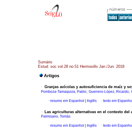
Sumário
Estud. soc vol.28 no.51 Hermosillo Jan./Jun. 2018
Artigos
·
Granjas avícolas y autosuficiencia de maíz y 
;
;
Pomboza-Tamaquiza, Pablo
Guerrero-López, Ricardo
·
resumo em Espanhol
|
Inglês
·
texto em Espanho
·
Las agriculturas alternativas en el contexto de
Palmisano, Tomás
·
resumo em Espanhol
|
Inglês
·
texto em Espanho