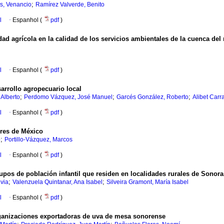
;
s, Venancio
Ramírez Valverde, Benito
l
·
Espanhol (
pdf
)
vidad agrícola en la calidad de los servicios ambientales de la cuenca d
l
·
Espanhol (
pdf
)
arrollo agropecuario local
;
;
;
Alberto
Perdomo Vázquez, José Manuel
Garcés González, Roberto
Alibet Carr
l
·
Espanhol (
pdf
)
bres de México
;
o
Portillo-Vázquez, Marcos
l
·
Espanhol (
pdf
)
pos de población infantil que residen en localidades rurales de Sonora
;
;
via
Valenzuela Quintanar, Ana Isabel
Silveira Gramont, María Isabel
l
·
Espanhol (
pdf
)
organizaciones exportadoras de uva de mesa sonorense