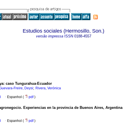
Estudios sociales (Hermosillo, Son.)
versão impressa
ISSN
0188-4557
soya: caso Tungurahua-Ecuador
;
Guevara-Freire, Deysi
Rivera, Verónica
l
·
Espanhol (
pdf
)
l agronegocio. Experiencias en la provincia de Buenos Aires, Argentina
l
·
Espanhol (
pdf
)