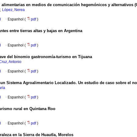
d alimentarias en medios de comunicación hegemónicos y alternativos (
;
López, Nerea
l
·
Espanhol (
pdf
)
ntes entre tierras altas y bajas en Argentina
l
·
Espanhol (
pdf
)
ave del binomio gastronomía-turismo en Tijuana
Cruz, Antonio
l
·
Espanhol (
pdf
)
 un Sistema Agroalimentario Localizado. Un estudio de caso sobre el n
ría
l
·
Espanhol (
pdf
)
turismo rural en Quintana Roo
l
·
Espanhol (
pdf
)
raleza en la Sierra de Huautla, Morelos