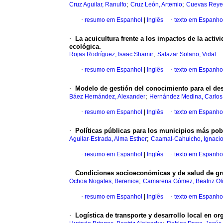
;
;
Cruz Aguilar, Ranulfo
Cruz León, Artemio
Cuevas Reye
·
resumo em Espanhol
|
Inglês
·
texto em Espanho
·
La acuicultura frente a los impactos de la acti
ecológica.
;
Rojas Rodríguez, Isaac Shamir
Salazar Solano, Vidal
·
resumo em Espanhol
|
Inglês
·
texto em Espanho
·
Modelo de gestión del conocimiento para el des
;
Báez Hernández, Alexander
Hernández Medina, Carlos 
·
resumo em Espanhol
|
Inglês
·
texto em Espanho
·
Políticas públicas para los municipios más po
;
Aguilar-Estrada, Alma Esther
Caamal-Cahuicho, Ignaci
·
resumo em Espanhol
|
Inglês
·
texto em Espanho
·
Condiciones socioeconómicas y de salud de gru
;
Ochoa Nogales, Berenice
Camarena Gómez, Beatriz Oli
·
resumo em Espanhol
|
Inglês
·
texto em Espanho
·
Logística de transporte y desarrollo local en 