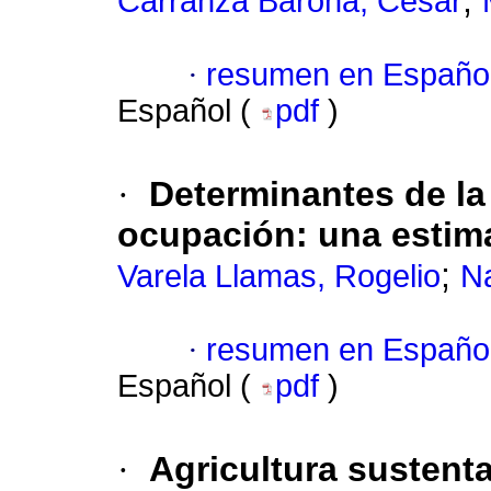
;
Carranza Barona, César
·
resumen en Españo
Español (
pdf
)
·
Determinantes de l
ocupación
:
una estim
;
Varela Llamas, Rogelio
N
·
resumen en Españo
Español (
pdf
)
·
Agricultura sustent