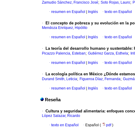
;
;
Zamudio Sánchez, Francisco José
Soto Rojas, Lauro
P
·
resumen en Español
|
Inglés
·
texto en Español
·
El concepto de pobreza y su evolución en la po
Mendoza Enríquez, Hipólito
·
resumen en Español
|
Inglés
·
texto en Español
·
La teoría del desarrollo humano y sustentable
:
;
;
Picazzo Palencia, Esteban
Gutiérrez Garza, Esthela
In
·
resumen en Español
|
Inglés
·
texto en Español
·
La ecología política en México ¿Dónde estamo
;
;
Durand Smith, Leticia
Figueroa Díaz, Fernanda
Guzmán
·
resumen en Español
|
Inglés
·
texto en Español
Reseña
·
Cultura y seguridad alimentaria
:
enfoques conce
López Salazar, Ricardo
·
texto en Español
·
Español (
pdf
)