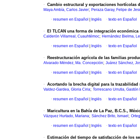
·
Cambio estructural y exportaciones hortícolas 
;
Maya Ambía, Carlos Javier
Peraza Garay, Felipe de Jes
·
resumen en Español
|
Inglés
·
texto en Español
·
El TLCAN una forma de integración económica 
;
Calderón Villarreal, Cuauhtémoc
Hernández Bielma, Let
·
resumen en Español
|
Inglés
·
texto en Español
·
Reestructuración agrícola de las familias produ
;
Alvarado Méndez, Ma. Concepción
Juárez Sánchez, Jo
·
resumen en Español
|
Inglés
·
texto en Español
·
Acortando la brecha digital para la trazabilidad 
;
Valdez-Gardea, Gloria Ciria
Torrescano Urrutia, Gastón 
·
resumen en Español
|
Inglés
·
texto en Español
·
Maricultura en la Bahía de La Paz, B.C.S., Méxi
;
;
Vázquez Hurtado, Mariana
Sánchez Brito, Ismael
Orteg
·
resumen en Español
|
Inglés
·
texto en Español
·
Estimación del tiempo de satisfacción de los s