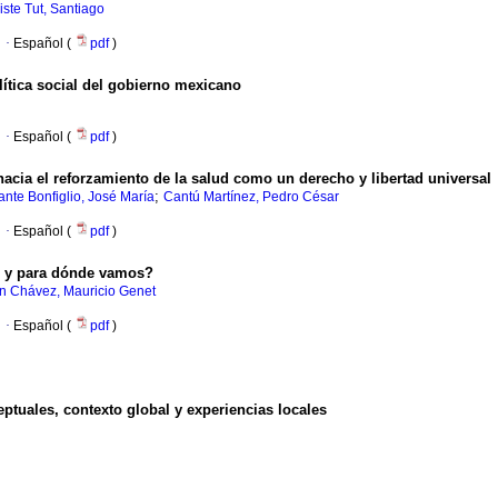
iste Tut, Santiago
·
Español (
pdf
)
lítica social del gobierno mexicano
·
Español (
pdf
)
hacia el reforzamiento de la salud como un derecho y libertad universal
;
fante Bonfiglio, José María
Cantú Martínez, Pedro César
·
Español (
pdf
)
s y para dónde vamos?
 Chávez, Mauricio Genet
·
Español (
pdf
)
ptuales, contexto global y experiencias locales