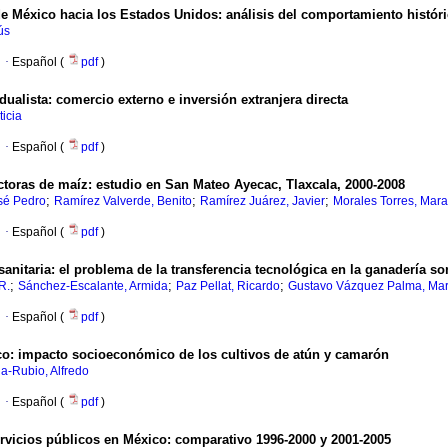
de México hacia los Estados Unidos
:
análisis del comportamiento histór
ús
·
Español (
pdf
)
dualista
:
comercio externo e inversión extranjera directa
icia
·
Español (
pdf
)
ctoras de maíz
:
estudio en San Mateo Ayecac, Tlaxcala, 2000-2008
;
;
;
sé Pedro
Ramírez Valverde, Benito
Ramírez Juárez, Javier
Morales Torres, Mar
·
Español (
pdf
)
sanitaria
:
el problema de la transferencia tecnológica en la ganadería 
;
;
;
R.
Sánchez-Escalante, Armida
Paz Pellat, Ricardo
Gustavo Vázquez Palma, Mar
·
Español (
pdf
)
co
:
impacto socioeconómico de los cultivos de atún y camarón
a-Rubio, Alfredo
·
Español (
pdf
)
ervicios públicos en México
:
comparativo 1996-2000 y 2001-2005