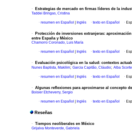
·
Estrategias de mercado en firmas líderes de la indust
Taddei Bringas, Cristina
·
resumen en Español
|
Inglés
·
texto en Español
·
Esp
·
Protección de inversiones extranjeras: aproximació
entre España y México
Chamorro Coronado, Luis María
·
resumen en Español
|
Inglés
·
texto en Español
·
Esp
·
Evaluación psicológica en la salud
:
contextos actual
;
;
Nunes Baptista, Makilim
Garcia Capitão, Cláudio
Alba Scort
·
resumen en Español
|
Inglés
·
texto en Español
·
Esp
·
Algunas reflexiones para aproximarse al concepto d
Boisier Etcheverry, Sergio
·
resumen en Español
|
Inglés
·
texto en Español
·
Esp
Reseñas
·
Tiempos neoliberales en México
Grijalva Monteverde, Gabriela