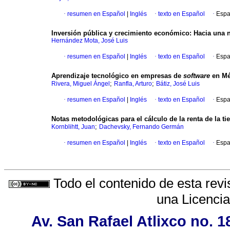
·
resumen en Español
|
Inglés
·
texto en Español
·
Espa
Inversión pública y crecimiento económico
:
Hacia una n
Hernández Mota, José Luis
·
resumen en Español
|
Inglés
·
texto en Español
·
Espa
Aprendizaje tecnológico en empresas de
software
en Méx
;
;
Rivera, Miguel Ángel
Ranfla, Arturo
Bátiz, José Luis
·
resumen en Español
|
Inglés
·
texto en Español
·
Espa
Notas metodológicas para el cálculo de la renta de la tie
;
Kornblihtt, Juan
Dachevsky, Fernando Germán
·
resumen en Español
|
Inglés
·
texto en Español
·
Espa
Todo el contenido de esta revi
una
Licenci
Av. San Rafael Atlixco no. 1