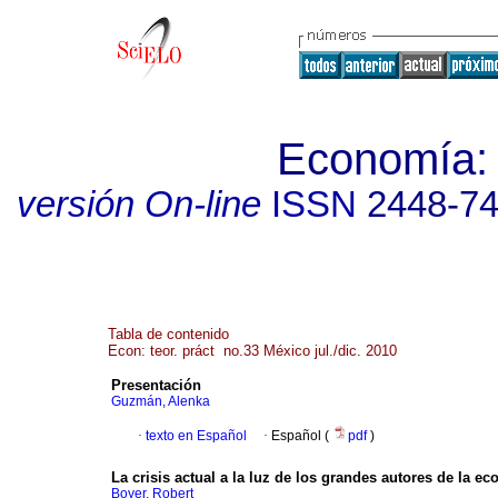
Economía: t
versión On-line
ISSN
2448-7
Tabla de contenido
Econ: teor. práct no.33 México jul./dic. 2010
Presentación
Guzmán, Alenka
·
texto en Español
·
Español (
pdf
)
La crisis actual a la luz de los grandes autores de la ec
Boyer, Robert