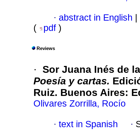
·
abstract in English
|
(
pdf
)
Reviews
·
Sor Juana Inés de l
Poesía y cartas.
Edici
Ruiz. Buenos Aires: E
Olivares Zorrilla, Rocío
·
text in Spanish
·