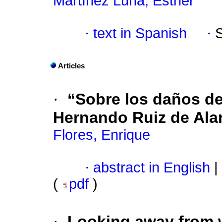
Martínez Luna, Esther
·
text in Spanish
·
Articles
·
“Sobre los daños de
Hernando Ruiz de Ala
Flores, Enrique
·
abstract in English
|
(
pdf
)
·
Looking away from