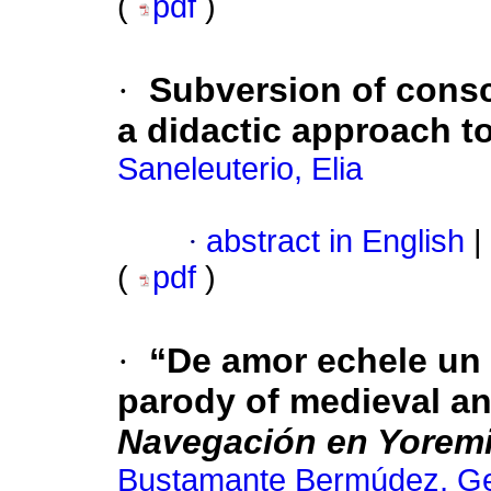
(
pdf
)
·
Subversion of consc
a didactic approach t
Saneleuterio, Elia
·
abstract in English
|
(
pdf
)
·
“De amor echele un 
parody of medieval an
Navegación en Yoremi
Bustamante Bermúdez, G