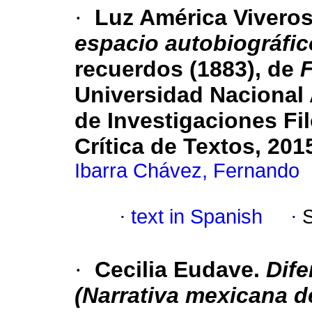
·
Luz América Vivero
espacio autobiográfi
recuerdos (1883), de
Universidad Nacional 
de Investigaciones Fi
Crítica de Textos, 201
Ibarra Chávez, Fernando
·
text in Spanish
·
·
Cecilia Eudave.
Dife
(Narrativa mexicana de