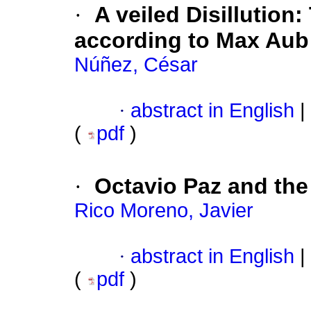
·
A veiled Disillution
according to Max Aub
Núñez, César
·
abstract in English
|
(
pdf
)
·
Octavio Paz and the
Rico Moreno, Javier
·
abstract in English
|
(
pdf
)