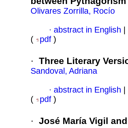
between Pythagorism
Olivares Zorrilla, Rocío
·
abstract in English
|
(
pdf
)
·
Three Literary Vers
Sandoval, Adriana
·
abstract in English
|
(
pdf
)
·
José María Vigil and