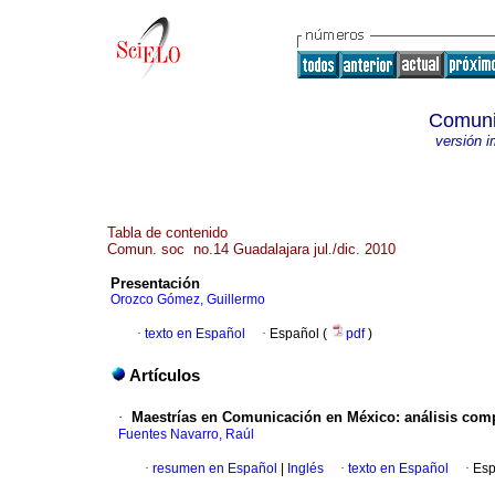
Comuni
versión 
Tabla de contenido
Comun. soc no.14 Guadalajara jul./dic. 2010
Presentación
Orozco Gómez, Guillermo
·
texto en Español
·
Español (
pdf
)
Artículos
·
Maestrías en Comunicación en México: análisis comp
Fuentes Navarro, Raúl
·
resumen en Español
|
Inglés
·
texto en Español
·
Esp