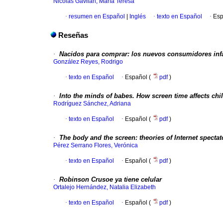
Nicolás Gavilán, María Teresa
·
resumen en Español
|
Inglés
·
texto en Español
·
Esp
Reseñas
·
Nacidos para comprar: los nuevos consumidores infa
González Reyes, Rodrigo
·
texto en Español
·
Español (
pdf
)
·
Into the minds of babes. How screen time affects chil
Rodríguez Sánchez, Adriana
·
texto en Español
·
Español (
pdf
)
·
The body and the screen: theories of Internet spectat
Pérez Serrano Flores, Verónica
·
texto en Español
·
Español (
pdf
)
·
Robinson Crusoe ya tiene celular
Ortalejo Hernández, Natalia Elizabeth
·
texto en Español
·
Español (
pdf
)