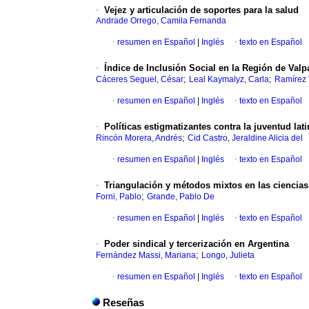
·
Vejez y articulación de soportes para la salud
Andrade Orrego, Camila Fernanda
·
resumen en Español
|
Inglés
·
texto en Español
·
Índice de Inclusión Social en la Región de Valp
;
;
Cáceres Seguel, César
Leal Kaymalyz, Carla
Ramírez
·
resumen en Español
|
Inglés
·
texto en Español
·
Políticas estigmatizantes contra la juventud lat
;
Rincón Morera, Andrés
Cid Castro, Jeraldine Alicia del
·
resumen en Español
|
Inglés
·
texto en Español
·
Triangulación y métodos mixtos en las ciencia
;
Forni, Pablo
Grande, Pablo De
·
resumen en Español
|
Inglés
·
texto en Español
·
Poder sindical y tercerización en Argentina
;
Fernández Massi, Mariana
Longo, Julieta
·
resumen en Español
|
Inglés
·
texto en Español
Reseñas