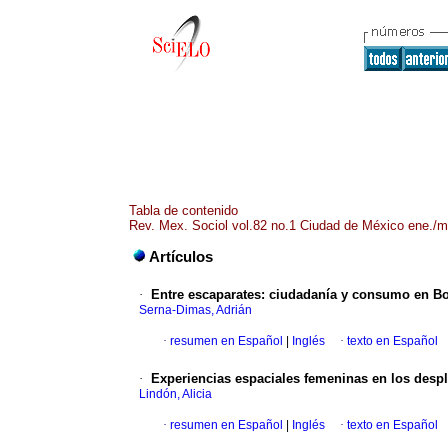
Tabla de contenido
Rev. Mex. Sociol vol.82 no.1 Ciudad de México ene./m
Artículos
·
Entre escaparates: ciudadanía y consumo en B
Serna-Dimas, Adrián
·
resumen en Español
|
Inglés
·
texto en Español
·
Experiencias espaciales femeninas en los desp
Lindón, Alicia
·
resumen en Español
|
Inglés
·
texto en Español