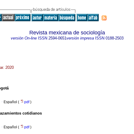
Revista mexicana de sociología
versión On-line
ISSN
2594-0651
versión impresa
ISSN
0188-2503
ar. 2020
ogotá
·
Español (
pdf
)
lazamientos cotidianos
·
Español (
pdf
)