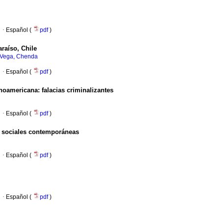
·
Español (
pdf
)
araíso, Chile
 Vega, Chenda
·
Español (
pdf
)
inoamericana: falacias criminalizantes
·
Español (
pdf
)
s sociales contemporáneas
·
Español (
pdf
)
·
Español (
pdf
)