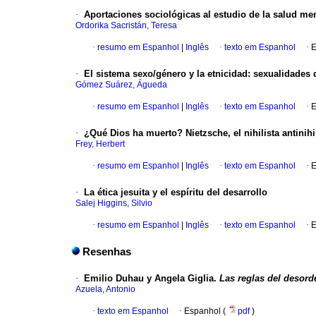
·
Aportaciones sociológicas al estudio de la salud me
Ordorika Sacristán, Teresa
·
resumo em Espanhol
|
Inglês
·
texto em Espanhol
·
E
·
El sistema sexo/género y la etnicidad: sexualidades 
Gómez Suárez, Águeda
·
resumo em Espanhol
|
Inglês
·
texto em Espanhol
·
E
·
¿Qué Dios ha muerto? Nietzsche, el nihilista antinihi
Frey, Herbert
·
resumo em Espanhol
|
Inglês
·
texto em Espanhol
·
E
·
La ética jesuita y el espíritu del desarrollo
Salej Higgins, Silvio
·
resumo em Espanhol
|
Inglês
·
texto em Espanhol
·
E
Resenhas
·
Emilio Duhau y Angela Giglia.
Las reglas del desorde
Azuela, Antonio
·
texto em Espanhol
·
Espanhol (
pdf
)