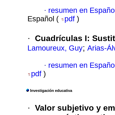
·
resumen en Españo
Español (
pdf
)
·
Cuadrículas I: Susti
;
Lamoureux, Guy
Arias-Ál
·
resumen en Españo
pdf
)
Investigación educativa
·
Valor subjetivo y e