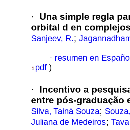
·
Una simple regla par
orbital d en complejo
;
Sanjeev, R.
Jagannadham
·
resumen en Españo
pdf
)
·
Incentivo a pesquis
entre pós-graduação 
;
Silva, Tainá Souza
Souza,
;
Juliana de Medeiros
Tava