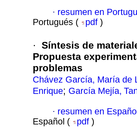
·
resumen en Portug
Portugués (
pdf
)
·
Síntesis de materia
Propuesta experimenta
problemas
Chávez García, María de 
;
Enrique
García Mejía, Tan
·
resumen en Españo
Español (
pdf
)