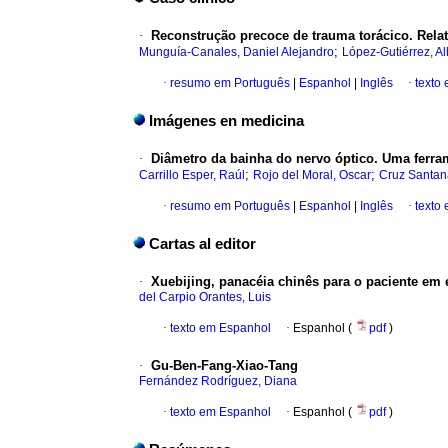
·
Reconstrução precoce de trauma torácico. Rela
;
Munguía-Canales, Daniel Alejandro
López-Gutiérrez, Al
·
resumo em Português
|
Espanhol
|
Inglês
·
texto
Imágenes en medicina
·
Diâmetro da bainha do nervo óptico. Uma ferra
;
;
Carrillo Esper, Raúl
Rojo del Moral, Oscar
Cruz Santana
·
resumo em Português
|
Espanhol
|
Inglês
·
texto
Cartas al editor
·
Xuebijing, panacéia chinês para o paciente em e
del Carpio Orantes, Luis
·
texto em Espanhol
·
Espanhol (
pdf
)
·
Gu-Ben-Fang-Xiao-Tang
Fernández Rodríguez, Diana
·
texto em Espanhol
·
Espanhol (
pdf
)