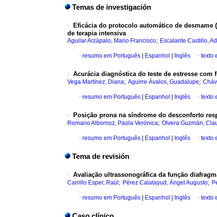
Temas de investigación
·
Eficácia do protocolo automático de desmame
de terapia intensiva
;
Aguilar Arzápalo, Mario Francisco
Escalante Castillo, Ad
·
resumo em Português
|
Espanhol
|
Inglês
·
texto
·
Acurácia diagnóstica do teste de estresse com 
;
;
Vega Martínez, Diana
Aguirre Ávalos, Guadalupe
Cháv
·
resumo em Português
|
Espanhol
|
Inglês
·
texto
·
Posição prona na síndrome do desconforto resp
;
Romano Albornoz, Paola Verónica
Olvera Guzmán, Cla
·
resumo em Português
|
Espanhol
|
Inglês
·
texto
Tema de revisión
·
Avaliação ultrassonográfica da função diafragm
;
;
Carrillo Esper, Raúl
Pérez Calatayud, Ángel Augusto
P
·
resumo em Português
|
Espanhol
|
Inglês
·
texto
Caso clínico