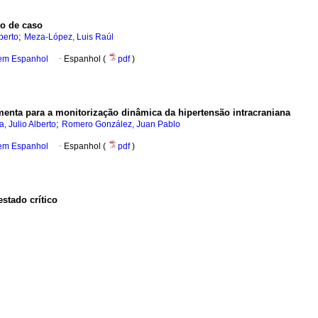
to de caso
;
berto
Meza-López, Luis Raúl
 em Espanhol
·
Espanhol (
pdf
)
menta para a monitorização dinâmica da hipertensão intracraniana
;
, Julio Alberto
Romero González, Juan Pablo
 em Espanhol
·
Espanhol (
pdf
)
stado crítico