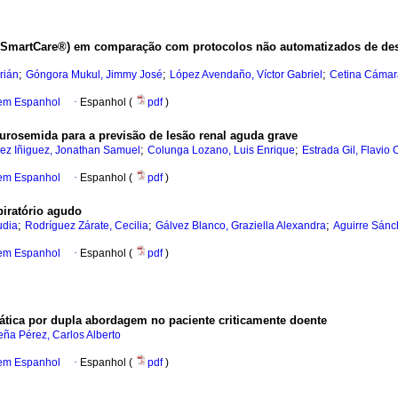
 (SmartCare®) em comparação com protocolos não automatizados de des
;
;
;
rián
Góngora Mukul, Jimmy José
López Avendaño, Víctor Gabriel
Cetina Cámar
 em Espanhol
·
Espanhol (
pdf
)
furosemida para a previsão de lesão renal aguda grave
;
;
ez Iñiguez, Jonathan Samuel
Colunga Lozano, Luis Enrique
Estrada Gil, Flavio 
 em Espanhol
·
Espanhol (
pdf
)
iratório agudo
;
;
;
udia
Rodríguez Zárate, Cecilia
Gálvez Blanco, Graziella Alexandra
Aguirre Sánc
 em Espanhol
·
Espanhol (
pdf
)
ática por dupla abordagem no paciente criticamente doente
eña Pérez, Carlos Alberto
 em Espanhol
·
Espanhol (
pdf
)