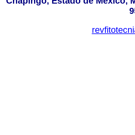
Chapingo, Estado de México, MX
9
revfitotec