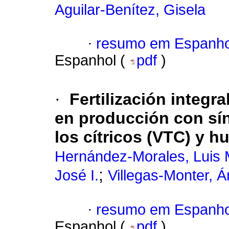
Aguilar-Benítez, Gisela
·
resumo em Espanho
Espanhol (
pdf
)
·
Fertilización integr
en producción con sín
los cítricos (VTC) y 
Hernández-Morales, Luis 
;
José I.
Villegas-Monter, Á
·
resumo em Espanho
Espanhol (
pdf
)