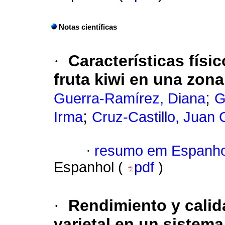
Notas científicas
·
Características físi
fruta kiwi en una zona
;
Guerra-Ramírez, Diana
G
;
Irma
Cruz-Castillo, Juan 
·
resumo em Espanho
Espanhol (
pdf
)
·
Rendimiento y calida
varietal en un sistem