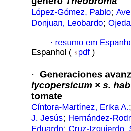
género
Theobroma
;
López-Gómez, Pablo
Ave
;
Donjuan, Leobardo
Ojeda
·
resumo em Espanho
Espanhol (
pdf
)
·
Generaciones avanz
lycopersicum × s. hab
tomate
Cíntora-Martínez, Erika A.
;
J. Jesús
Hernández-Rodr
;
Eduardo
Cruz-Izquierdo, 