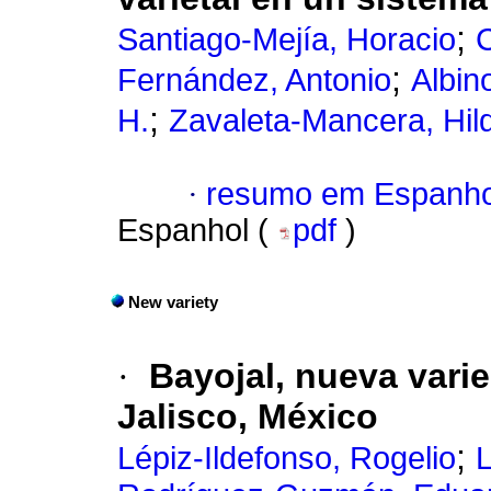
;
Santiago-Mejía, Horacio
C
;
Fernández, Antonio
Albin
;
H.
Zavaleta-Mancera, Hil
·
resumo em Espanho
Espanhol (
pdf
)
New variety
·
Bayojal, nueva varie
Jalisco, México
;
Lépiz-Ildefonso, Rogelio
L