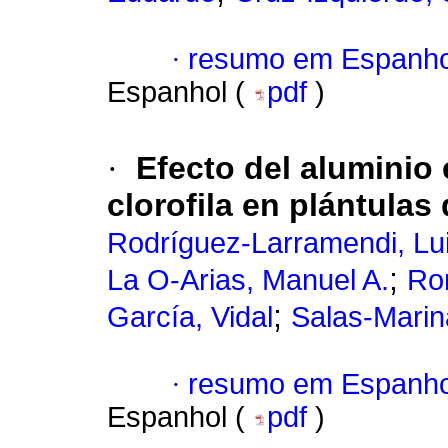
·
resumo em Espanho
Espanhol (
pdf
)
·
Efecto del aluminio 
clorofila en plántulas
Rodríguez-Larramendi, Lui
;
La O-Arias, Manuel A.
Ro
;
García, Vidal
Salas-Marin
·
resumo em Espanho
Espanhol (
pdf
)