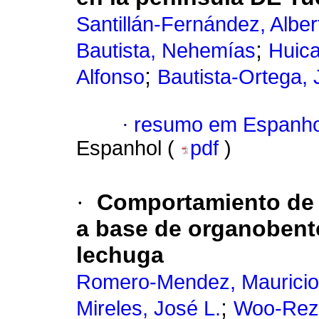
Santillán-Fernández, Alber
;
Bautista, Nehemías
Huic
;
Alfonso
Bautista-Ortega,
·
resumo em Espanho
Espanhol (
pdf
)
·
Comportamiento de un
a base de organobento
lechuga
Romero-Mendez, Mauricio
;
Mireles, José L.
Woo-Reza