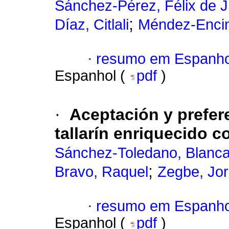
Sánchez-Pérez, Félix de J
;
Díaz, Citlali
Méndez-Encin
·
resumo em Espanho
Espanhol (
pdf
)
·
Aceptación y prefer
tallarín enriquecido co
Sánchez-Toledano, Blanc
;
Bravo, Raquel
Zegbe, Jor
·
resumo em Espanho
Espanhol (
pdf
)