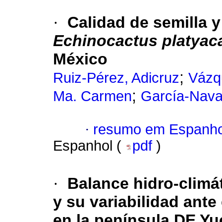
·
Calidad de semilla y
Echinocactus platyac
México
;
Ruiz-Pérez, Adicruz
Vázq
;
Ma. Carmen
García-Nava
·
resumo em Espanho
Espanhol (
pdf
)
·
Balance hidro-climá
y su variabilidad ant
en la península DE Yu