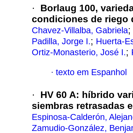
·
Borlaug 100, varieda
condiciones de riego 
Chavez-Villalba, Gabriela
;
Padilla, Jorge I.
Huerta-Es
;
Ortiz-Monasterio, José I.
·
texto em Espanhol
·
HV 60 A: híbrido var
siembras retrasadas e
Espinosa-Calderón, Alejan
Zamudio-González, Benja