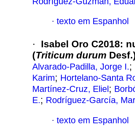
Rodríguez-Guzmán, Edua
·
texto em Espanhol
·
Isabel Oro C2018: nu
(
Triticum durum
Desf.
;
Alvarado-Padilla, Jorge I.
;
Karim
Hortelano-Santa R
;
Martínez-Cruz, Eliel
Borbó
;
E.
Rodríguez-García, Mar
·
texto em Espanhol