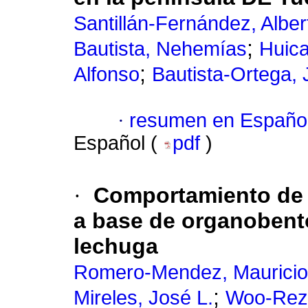
Santillán-Fernández, Alber
;
Bautista, Nehemías
Huic
;
Alfonso
Bautista-Ortega,
·
resumen en Españo
Español (
pdf
)
·
Comportamiento de un
a base de organobento
lechuga
Romero-Mendez, Mauricio
;
Mireles, José L.
Woo-Reza