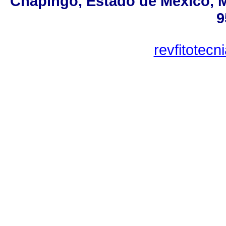
Chapingo, Estado de México, MX
9
revfitotec