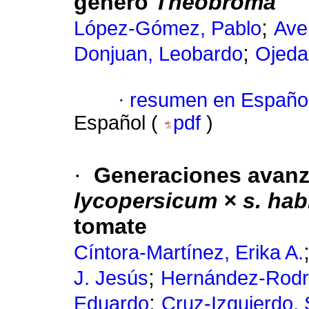
género
Theobroma
;
López-Gómez, Pablo
Ave
;
Donjuan, Leobardo
Ojeda
·
resumen en Españo
Español (
pdf
)
·
Generaciones avanz
lycopersicum × s. hab
tomate
Cíntora-Martínez, Erika A.
;
J. Jesús
Hernández-Rodr
;
Eduardo
Cruz-Izquierdo, 