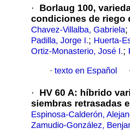
·
Borlaug 100, varieda
condiciones de riego 
Chavez-Villalba, Gabriela
;
Padilla, Jorge I.
Huerta-Es
;
Ortiz-Monasterio, José I.
·
texto en Español
·
HV 60 A: híbrido var
siembras retrasadas e
Espinosa-Calderón, Alejan
Zamudio-González, Benja