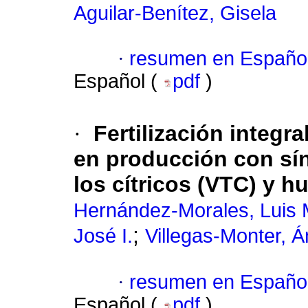
Aguilar-Benítez, Gisela
·
resumen en Españo
Español (
pdf
)
·
Fertilización integr
en producción con sín
los cítricos (VTC) y 
Hernández-Morales, Luis 
;
José I.
Villegas-Monter, Á
·
resumen en Españo
Español (
pdf
)