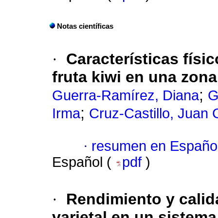
Notas científicas
·
Características físi
fruta kiwi en una zona
;
Guerra-Ramírez, Diana
G
;
Irma
Cruz-Castillo, Juan 
·
resumen en Españo
Español (
pdf
)
·
Rendimiento y calida
varietal en un sistem