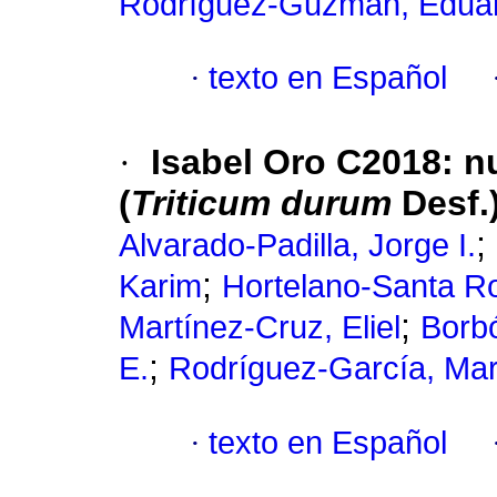
Rodríguez-Guzmán, Edua
·
texto en Español
·
Isabel Oro C2018: nu
(
Triticum durum
Desf.
;
Alvarado-Padilla, Jorge I.
;
Karim
Hortelano-Santa R
;
Martínez-Cruz, Eliel
Borbó
;
E.
Rodríguez-García, Mar
·
texto en Español