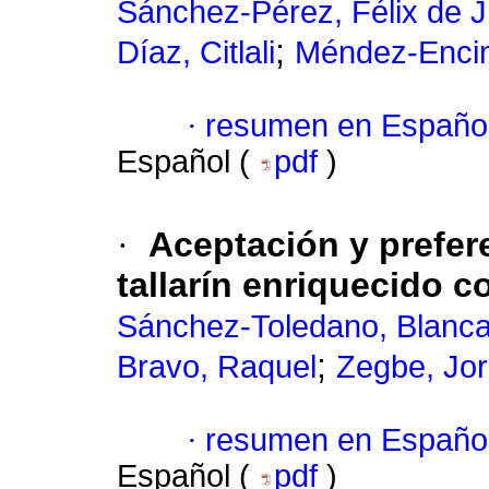
Sánchez-Pérez, Félix de J
;
Díaz, Citlali
Méndez-Encin
·
resumen en Españo
Español (
pdf
)
·
Aceptación y prefer
tallarín enriquecido co
Sánchez-Toledano, Blanc
;
Bravo, Raquel
Zegbe, Jor
·
resumen en Españo
Español (
pdf
)