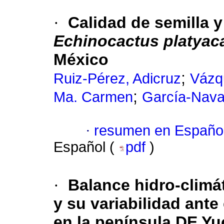
·
Calidad de semilla y
Echinocactus platyac
México
;
Ruiz-Pérez, Adicruz
Vázq
;
Ma. Carmen
García-Nava
·
resumen en Españo
Español (
pdf
)
·
Balance hidro-climá
y su variabilidad ant
en la península DE Yu