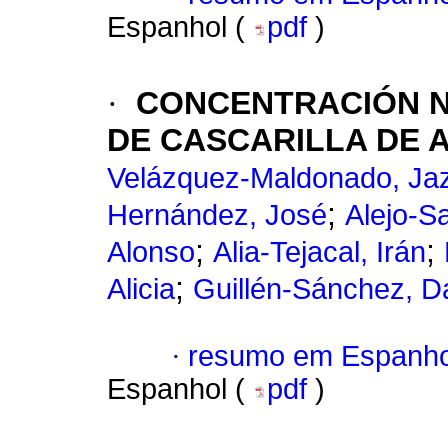
Espanhol (
pdf
)
·
CONCENTRACIÓN N
DE CASCARILLA DE 
Velázquez-Maldonado, Ja
;
Hernández, José
Alejo-S
;
;
Alonso
Alia-Tejacal, Irán
;
Alicia
Guillén-Sánchez, D
·
resumo em Espanho
Espanhol (
pdf
)