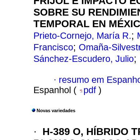
FRIJOL E IMPACTO 
SOBRE SU RENDIMIE
TEMPORAL EN MÉXI
;
Prieto-Cornejo, María R.
;
Francisco
Omaña-Silvestr
;
Sánchez-Escudero, Julio
·
resumo em Espanho
Espanhol (
pdf
)
Novas variedades
·
H-389 O, HÍBRIDO 