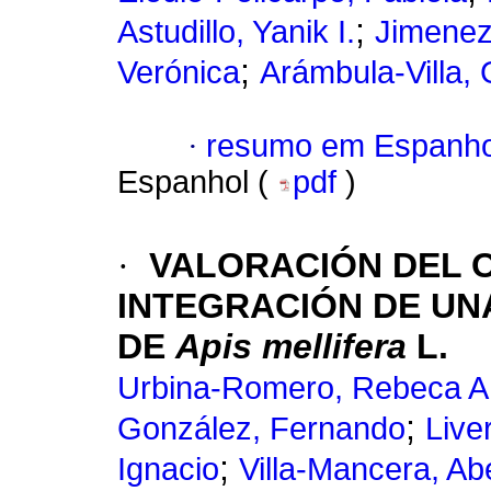
;
Astudillo, Yanik I.
Jimenez
;
Verónica
Arámbula-Villa,
·
resumo em Espanho
Espanhol (
pdf
)
·
VALORACIÓN DEL O
INTEGRACIÓN DE UN
DE
Apis mellifera
L.
Urbina-Romero, Rebeca A
;
González, Fernando
Live
;
Ignacio
Villa-Mancera, Abe