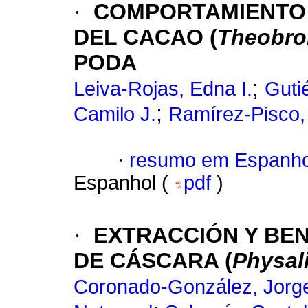
·
COMPORTAMIENTO 
DEL CACAO (
Theobro
PODA
;
Leiva-Rojas, Edna I.
Guti
;
Camilo J.
Ramírez-Pisco,
·
resumo em Espanho
Espanhol (
pdf
)
·
EXTRACCIÓN Y BEN
DE CÁSCARA (
Physal
Coronado-González, Jorg