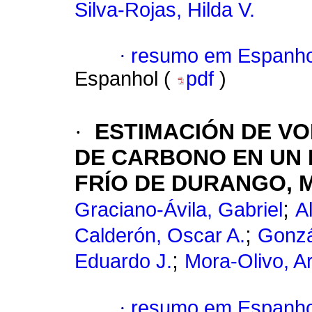
Silva-Rojas, Hilda V.
·
resumo em Espanho
Espanhol (
pdf
)
·
ESTIMACIÓN DE V
DE CARBONO EN UN 
FRÍO DE DURANGO, 
;
Graciano-Ávila, Gabriel
A
;
Calderón, Oscar A.
Gonzá
;
Eduardo J.
Mora-Olivo, Ar
·
resumo em Espanho