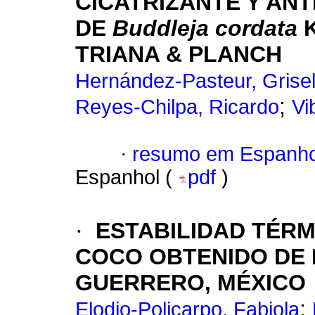
CICATRIZANTE Y AN
DE
Buddleja cordata
K
TRIANA & PLANCH
Hernández-Pasteur, Grise
;
Reyes-Chilpa, Ricardo
Vi
·
resumo em Espanho
Espanhol (
pdf
)
·
ESTABILIDAD TÉRM
COCO OBTENIDO DE 
GUERRERO, MÉXICO
;
Elodio-Policarpo, Fabiola