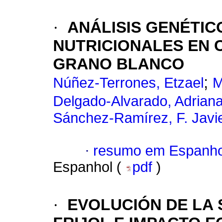
·
ANÁLISIS GENÉTI
NUTRICIONALES EN 
GRANO BLANCO
;
Núñez-Terrones, Etzael
M
Delgado-Alvarado, Adrian
Sánchez-Ramírez, F. Javi
·
resumo em Espanho
Espanhol (
pdf
)
·
EVOLUCIÓN DE LA 