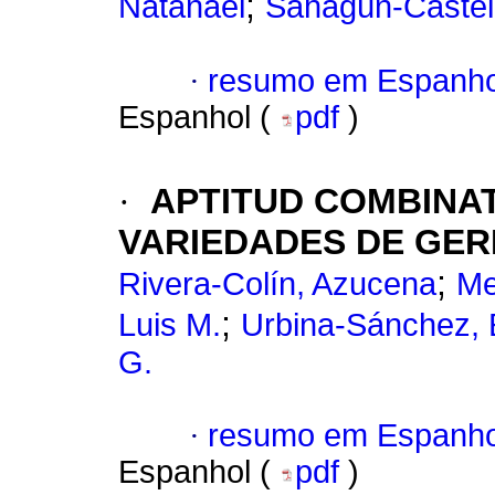
;
Natanael
Sahagún-Castel
·
resumo em Espanho
Espanhol (
pdf
)
·
APTITUD COMBINAT
VARIEDADES DE GER
;
Rivera-Colín, Azucena
Me
;
Luis M.
Urbina-Sánchez, 
G.
·
resumo em Espanho
Espanhol (
pdf
)