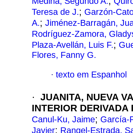
;
Medina, Segundo A.
Quir
;
Teresa de J.
Garzón-Catot
;
A.
Jiménez-Barragán, Ju
Rodríguez-Zamora, Glady
;
Plaza-Avellán, Luis F.
Gue
Flores, Fanny G.
·
texto em Espanhol
·
JUANITA, NUEVA 
INTERIOR DERIVADA
;
Canul-Ku, Jaime
García-P
;
Javier
Rangel-Estrada, S