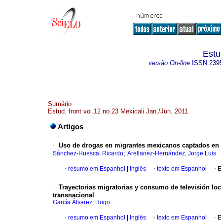
Estu
versão On-line
ISSN
239
Sumário
Estud. front vol.12 no.23 Mexicali Jan./Jun. 2011
Artigos
·
Uso de drogas en migrantes mexicanos captados en c
;
Sánchez-Huesca, Ricardo
Arellanez-Hernández, Jorge Luis
·
resumo em Espanhol
|
Inglês
·
texto em Espanhol
·
E
·
Trayectorias migratorias y consumo de televisión lo
transnacional
García Álvarez, Hugo
·
resumo em Espanhol
|
Inglês
·
texto em Espanhol
·
E