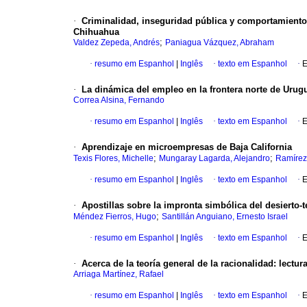
·
Criminalidad, inseguridad pública y comportamiento d
Chihuahua
;
Valdez Zepeda, Andrés
Paniagua Vázquez, Abraham
·
resumo em Espanhol
|
Inglês
·
texto em Espanhol
·
E
·
La dinámica del empleo en la frontera norte de Urug
Correa Alsina, Fernando
·
resumo em Espanhol
|
Inglês
·
texto em Espanhol
·
E
·
Aprendizaje en microempresas de Baja California
;
;
Texis Flores, Michelle
Mungaray Lagarda, Alejandro
Ramírez 
·
resumo em Espanhol
|
Inglês
·
texto em Espanhol
·
E
·
Apostillas sobre la impronta simbólica del desierto-te
;
Méndez Fierros, Hugo
Santillán Anguiano, Ernesto Israel
·
resumo em Espanhol
|
Inglês
·
texto em Espanhol
·
E
·
Acerca de la teoría general de la racionalidad: lectu
Arriaga Martínez, Rafael
·
resumo em Espanhol
|
Inglês
·
texto em Espanhol
·
E