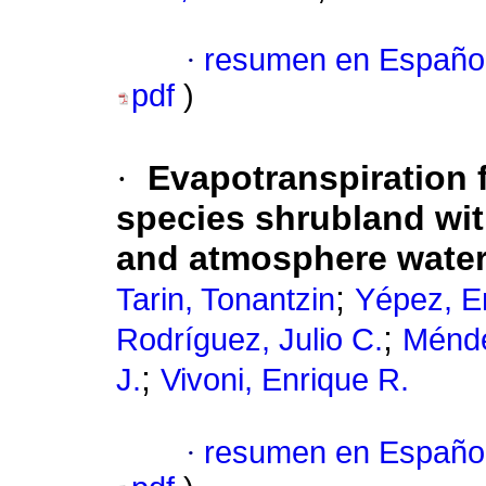
·
resumen en Españo
pdf
)
·
Evapotranspiration fl
species shrubland with
and atmosphere water
;
Tarin, Tonantzin
Yépez, En
;
Rodríguez, Julio C.
Ménde
;
J.
Vivoni, Enrique R.
·
resumen en Españo