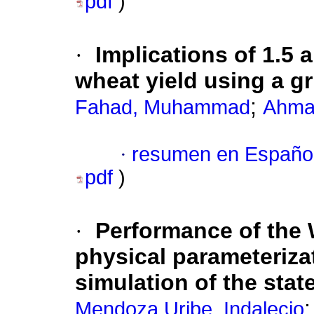
pdf
)
·
Implications of 1.5 
wheat yield using a 
;
Fahad, Muhammad
Ahmad
·
resumen en Españo
pdf
)
·
Performance of the 
physical parameterizat
simulation of the stat
Mendoza Uribe, Indalecio