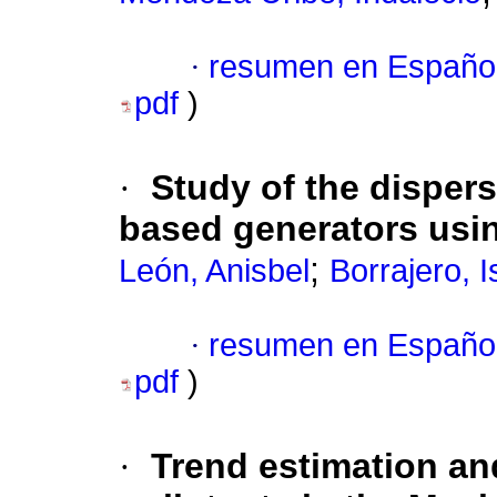
·
resumen en Españo
pdf
)
·
Study of the disper
based generators us
;
León, Anisbel
Borrajero, I
·
resumen en Españo
pdf
)
·
Trend estimation an