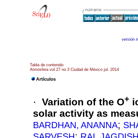
versión 
Tabla de contenido
Atmósfera vol.27 no.3 Ciudad de México jul. 2014
Artículos
+
·
Variation of the O
i
solar activity as meas
;
BARDHAN, ANANNA
SH
;
SARVESH
RAI, JAGDIS