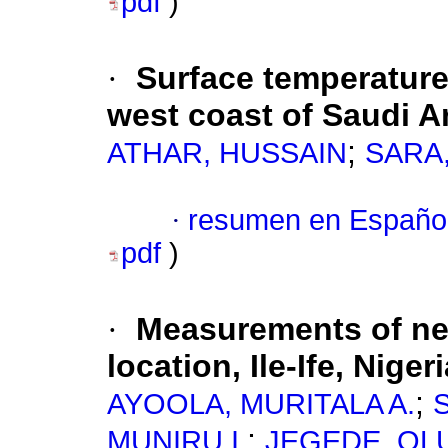
pdf
)
·
Surface temperature 
west coast of Saudi A
;
ATHAR, HUSSAIN
SARA
·
resumen en Españo
pdf
)
·
Measurements of net 
location, Ile-Ife, Niger
;
AYOOLA, MURITALA A.
;
MUNIRU I.
JEGEDE, OL