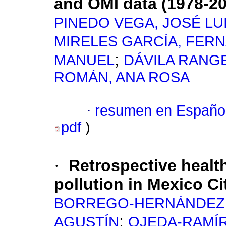
and OMI data
(1978-2
PINEDO VEGA, JOSÉ LU
MIRELES GARCÍA, FER
;
MANUEL
DÁVILA RANGE
ROMÁN, ANA ROSA
·
resumen en Españo
pdf
)
·
Retrospective healt
pollution in Mexico Ci
BORREGO-HERNÁNDEZ
;
AGUSTÍN
OJEDA-RAMÍR