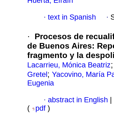
Huerta, Efraín
·
text in Spanish
·
·
Procesos de recualif
de Buenos Aires
:
Repe
fragmento y la despol
Lacarrieu, Mónica Beatriz
;
Gretel
Yacovino, María P
Eugenia
·
abstract in English
|
(
pdf
)