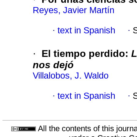
Reyes, Javier Martín
·
text in Spanish
·
·
El tiempo perdido
:
L
nos dejó
Villalobos, J. Waldo
·
text in Spanish
·
All the contents of this jour