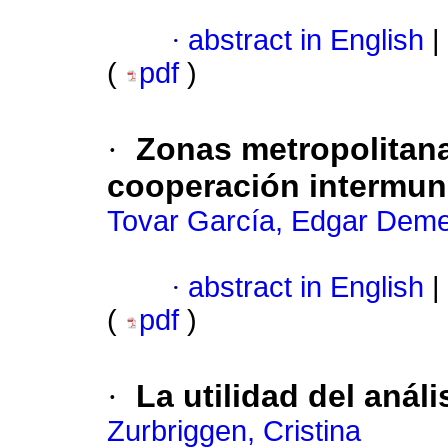
·
abstract in English
|
(
pdf
)
·
Zonas metropolitana
cooperación intermun
Tovar García, Edgar Deme
·
abstract in English
|
(
pdf
)
·
La utilidad del anál
Zurbriggen, Cristina