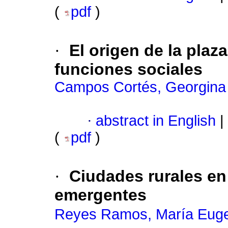
(
pdf
)
·
El origen de la plaz
funciones sociales
Campos Cortés, Georgina 
·
abstract in English
|
(
pdf
)
·
Ciudades rurales e
emergentes
Reyes Ramos, María Eug