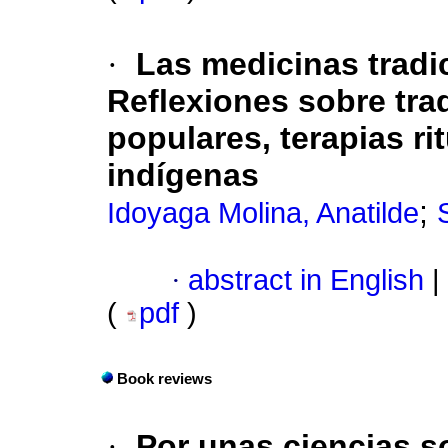
·
Las medicinas tradi
Reflexiones sobre tra
populares, terapias r
indígenas
;
Idoyaga Molina, Anatilde
·
abstract in English
|
(
pdf
)
Book reviews
·
Por unas ciencias so