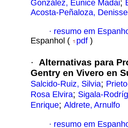
;
González, Eunice Madai
Acosta-Peñaloza, Denisse
·
resumo em Espanho
Espanhol (
pdf
)
·
Alternativas para P
Gentry en Vivero en 
;
Salcido-Ruiz, Silvia
Priet
;
Rosa Elvira
Sigala-Rodrí
;
Enrique
Aldrete, Arnulfo
·
resumo em Espanho