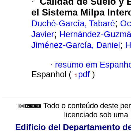
·
Calidad de Suelo y E
el Sistema Milpa Inte
;
Duché-García, Tabaré
Oc
;
Javier
Hernández-Guzmán
;
Jiménez-García, Daniel
H
·
resumo em Espanho
Espanhol (
pdf
)
Todo o conteúdo deste peri
licenciado sob uma
Edificio del Departamento d