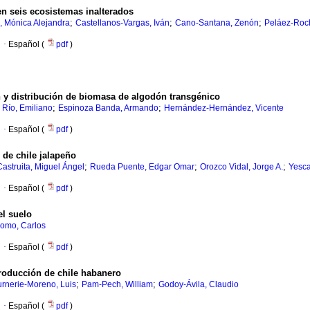
 en seis ecosistemas inalterados
;
;
;
 Mónica Alejandra
Castellanos-Vargas, Iván
Cano-Santana, Zenón
Peláez-Roch
·
Español (
pdf
)
n y distribución de biomasa de algodón transgénico
;
;
 Río, Emiliano
Espinoza Banda, Armando
Hernández-Hernández, Vicente
·
Español (
pdf
)
 de chile jalapeño
;
;
;
astruita, Miguel Ángel
Rueda Puente, Edgar Omar
Orozco Vidal, Jorge A.
Yesca
·
Español (
pdf
)
el suelo
omo, Carlos
·
Español (
pdf
)
producción de chile habanero
;
;
urnerie-Moreno, Luis
Pam-Pech, William
Godoy-Ávila, Claudio
·
Español (
pdf
)