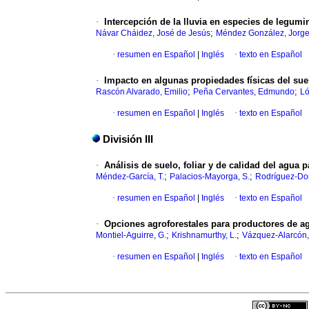
·
Intercepción de la lluvia en especies de legum
;
Návar Cháidez, José de Jesús
Méndez González, Jorg
·
resumen en Español
|
Inglés
·
texto en Español
·
Impacto en algunas propiedades físicas del sue
;
;
Rascón Alvarado, Emilio
Peña Cervantes, Edmundo
Ló
·
resumen en Español
|
Inglés
·
texto en Español
División III
·
Análisis de suelo, foliar y de calidad del agua p
;
;
Méndez-García, T.
Palacios-Mayorga, S.
Rodríguez-Do
·
resumen en Español
|
Inglés
·
texto en Español
·
Opciones agroforestales para productores de a
;
;
Montiel-Aguirre, G.
Krishnamurthy, L.
Vázquez-Alarcón,
·
resumen en Español
|
Inglés
·
texto en Español