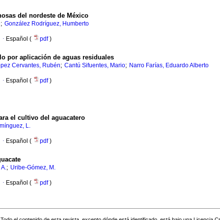
inosas del nordeste de México
;
e
González Rodríguez, Humberto
·
Español (
pdf
)
lo por aplicación de aguas residuales
;
;
pez Cervantes, Rubén
Cantú Sifuentes, Mario
Narro Farías, Eduardo Alberto
·
Español (
pdf
)
ara el cultivo del aguacatero
mínguez, L.
·
Español (
pdf
)
guacate
;
 A.
Uribe-Gómez, M.
·
Español (
pdf
)
Todo el contenido de esta revista, excepto dónde está identificado, está bajo una
Licencia 