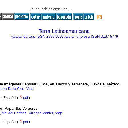
Terra Latinoamericana
versión On-line
ISSN
2395-8030
versión impresa
ISSN
0187-5779
de imágenes Landsat ETM+, en Tlaxco y Terrenate, Tlaxcala, México
erra-De la Cruz, Vidal
·
Español (
pdf
)
llo, Papantla, Veracruz
;
., Ma. del Carmen
Villegas Monter, Ángel
·
Español (
pdf
)