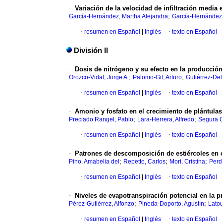
·
Variación de la velocidad de infiltración media
;
García-Hernández, Martha Alejandra
García-Hernández,
·
resumen en Español
|
Inglés
·
texto en Español
División II
·
Dosis de nitrógeno y su efecto en la producció
;
;
Orozco-Vidal, Jorge A.
Palomo-Gil, Arturo
Gutiérrez-Del
·
resumen en Español
|
Inglés
·
texto en Español
·
Amonio y fosfato en el crecimiento de plántulas
;
;
Preciado Rangel, Pablo
Lara-Herrera, Alfredo
Segura C
·
resumen en Español
|
Inglés
·
texto en Español
·
Patrones de descomposición de estiércoles en 
;
;
;
Pino, Amabelia del
Repetto, Carlos
Mori, Cristina
Perd
·
resumen en Español
|
Inglés
·
texto en Español
·
Niveles de evapotranspiración potencial en la 
;
;
Pérez-Gutiérrez, Alfonzo
Pineda-Doporto, Agustín
Lato
·
resumen en Español
|
Inglés
·
texto en Español