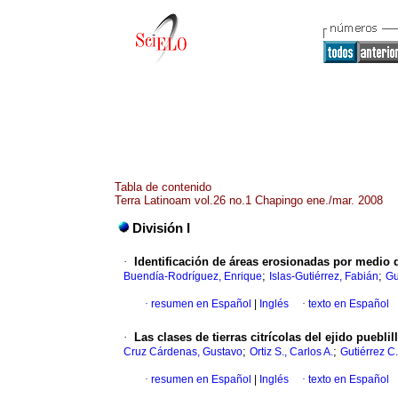
Tabla de contenido
Terra Latinoam vol.26 no.1 Chapingo ene./mar. 2008
División I
·
Identificación de áreas erosionadas por medio 
;
;
Buendía-Rodríguez, Enrique
Islas-Gutiérrez, Fabián
Gu
·
resumen en Español
|
Inglés
·
texto en Español
·
Las clases de tierras citrícolas del ejido puebli
;
;
Cruz Cárdenas, Gustavo
Ortiz S., Carlos A.
Gutiérrez C
·
resumen en Español
|
Inglés
·
texto en Español