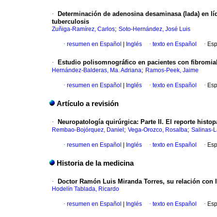
·
Determinación de adenosina desaminasa (lada) en líq
tuberculosis
;
Zuñiga-Ramírez, Carlos
Soto-Hernández, José Luis
·
resumen en Español
|
Inglés
·
texto en Español
·
Esp
·
Estudio polisomnográfico en pacientes con fibromial
;
Hernández-Balderas, Ma. Adriana
Ramos-Peek, Jaime
·
resumen en Español
|
Inglés
·
texto en Español
·
Esp
Artículo a revisión
·
Neuropatología quirúrgica
:
Parte
II. El reporte histo
;
;
Rembao-Bojórquez, Daniel
Vega-Orozco, Rosalba
Salinas-La
·
resumen en Español
|
Inglés
·
texto en Español
·
Esp
Historia de la medicina
·
Doctor Ramón Luis Miranda Torres, su relación con 
Hodelín Tablada, Ricardo
·
resumen en Español
|
Inglés
·
texto en Español
·
Esp