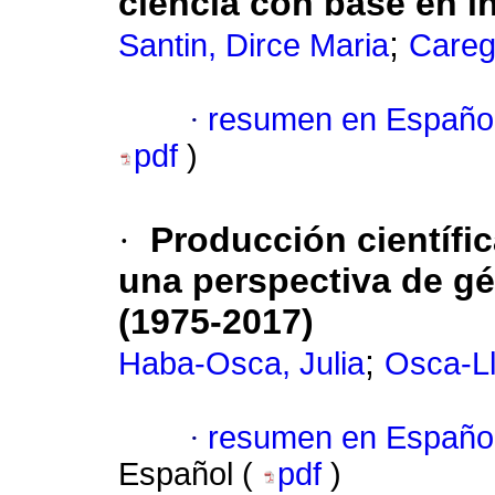
ciencia con base en i
;
Santin, Dirce Maria
Careg
·
resumen en Españo
pdf
)
·
Producción científic
una perspectiva de gé
(1975-2017)
;
Haba-Osca, Julia
Osca-Ll
·
resumen en Españo
Español (
pdf
)