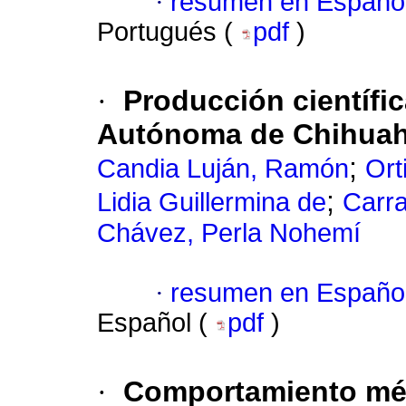
·
resumen en Españo
Portugués (
pdf
)
·
Producción científic
Autónoma de Chihuahu
;
Candia Luján, Ramón
Ort
;
Lidia Guillermina de
Carra
Chávez, Perla Nohemí
·
resumen en Españo
Español (
pdf
)
·
Comportamiento mét