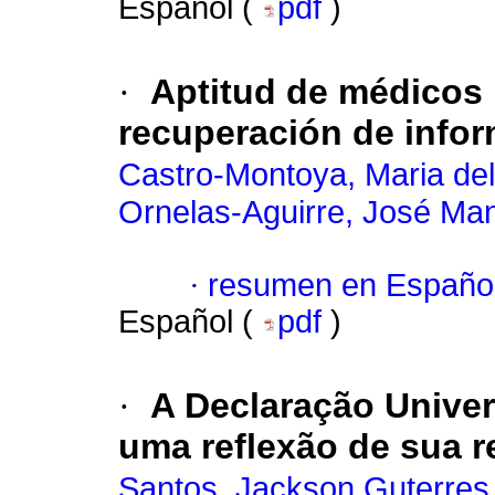
Español (
pdf
)
·
Aptitud de médicos 
recuperación de info
Castro-Montoya, Maria de
Ornelas-Aguirre, José Ma
·
resumen en Españo
Español (
pdf
)
·
A Declaração Univer
uma reflexão de sua r
Santos, Jackson Guterres