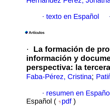
Hernández Pérez, Jonath
·
texto en Español
Artículos
·
La formación de pro
información y docum
perspectiva: la tercer
;
Faba-Pérez, Cristina
Pati
·
resumen en Españo
Español (
pdf
)