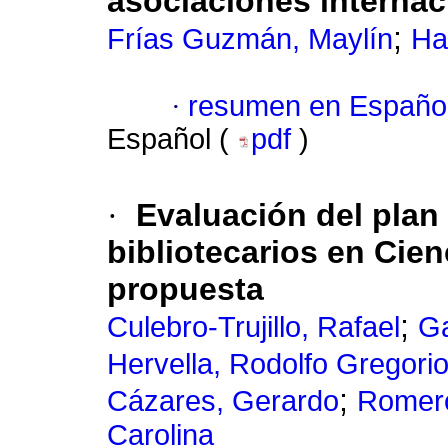
asociaciones internac
;
Frías Guzmán, Maylín
Ha
·
resumen en Españo
Español (
pdf
)
·
Evaluación del plan
bibliotecarios en Cien
propuesta
;
Culebro-Trujillo, Rafael
Ga
Hervella, Rodolfo Gregori
;
Cázares, Gerardo
Romero
Carolina