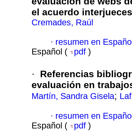
evaluación de webs de
el acuerdo interjuece
Cremades, Raúl
·
resumen en Españo
Español (
pdf
)
·
Referencias bibliogr
evaluación en trabajos
;
Martín, Sandra Gisela
Laf
·
resumen en Españo
Español (
pdf
)