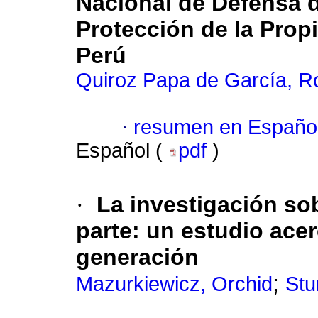
Nacional de Defensa d
Protección de la Propi
Perú
Quiroz Papa de García, R
·
resumen en Españo
Español (
pdf
)
·
La investigación so
parte
:
un estudio acer
generación
;
Mazurkiewicz, Orchid
Stu