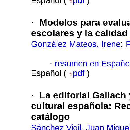
Español (
pdf
)
·
Modelos para evaluar
escolares y la calidad
;
González Mateos, Irene
F
·
resumen en Españo
Español (
pdf
)
·
La editorial Gallach
cultural española
:
Rec
catálogo
Sánchez Vigil, Juan Migue