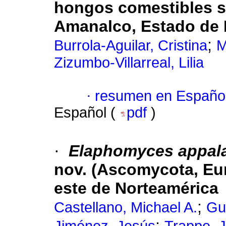
hongos comestibles si
Amanalco, Estado de
;
Burrola-Aguilar, Cristina
M
Zizumbo-Villarreal, Lilia
·
resumen en Españo
Español (
pdf
)
·
Elaphomyces appala
nov. (Ascomycota, Eur
este de Norteamérica
;
Castellano, Michael A.
Gu
;